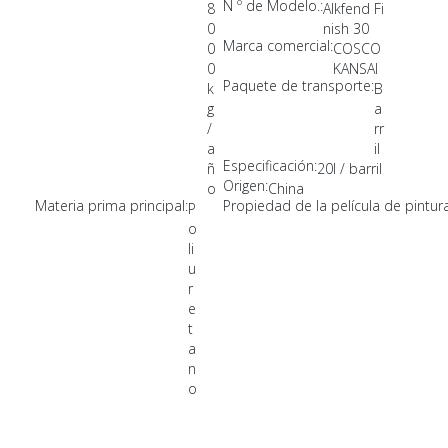
N º de Modelo.:
8
Alkfend Fi
0
nish 30
Marca comercial:
0
COSCO
0
KANSAI
Paquete de transporte:
k
B
g
a
/
rr
a
il
Especificación:
ñ
20l / barril
Origen:
o
China
Materia prima principal:
Propiedad de la película de pintura
P
o
li
u
r
e
t
a
n
o