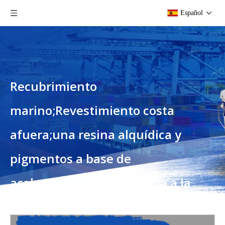
Español
Recubrimiento
marino;Revestimiento costa
afuera;una resina alquídica y
pigmentos a base de
acabado.Buena resistencia a la
abrasión;Alto brillo y buena