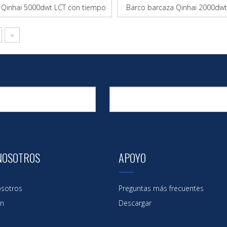
 Qinhai 5000dwt LCT con tiempo
Barco barcaza Qinhai 2000dwt
ciclo de construcción corto
tiempo de ciclo de construcci
»
e barcaza Lct con tiempo de ciclo de construcción corto
Barcaz
 Lct 5000dwt
buque de transporte de barcazas Lct Barge
B
s LCT multiusos
buque de carga Lct Barge
buque local Lct 
NOSOTROS
APOYO
sotros
Preguntas más frecuentes
ón
Descargar