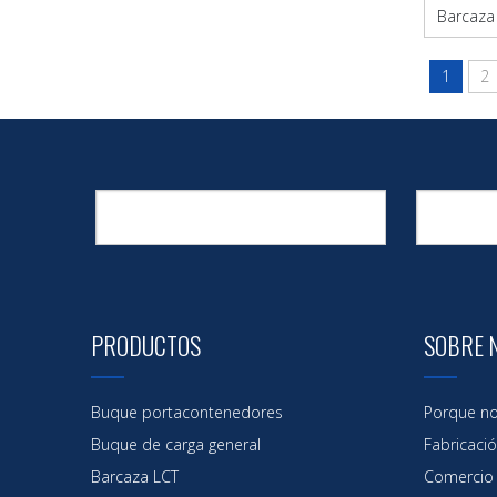
Barcaza
de 
1
2
Barco d
Barcaza
Barcaza
PRODUCTOS
SOBRE 
Buque portacontenedores
Porque no
Buque de carga general
Fabricaci
Barcaza LCT
Comercio