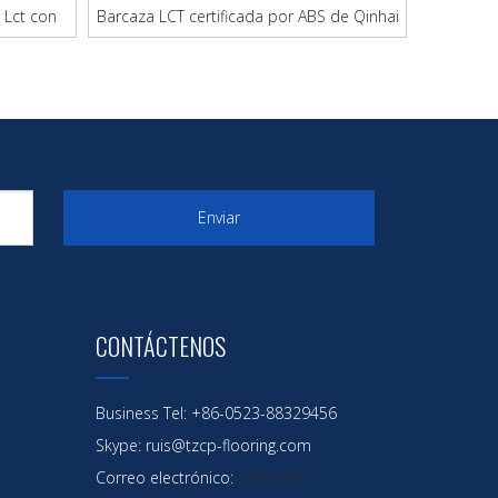
 Lct con
Barcaza LCT certificada por ABS de Qinhai
ón corto
BV para uso marítimo
a Lct de acero 5000dwt
granelero LCT Barcaza
arcaza Lct de alto rendimiento
Enviar
Barge
CONTÁCTENOS
Business Tel: +86-0523-88329456
Skype: ruis@tzcp-flooring.com
Correo electrónico:
yu@qinhai-