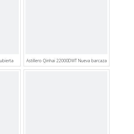
ubierta
Astillero Qinhai 22000DWT Nueva barcaza
caza de
LCT a la venta