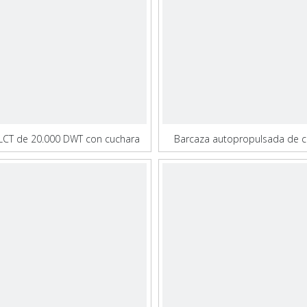
LCT de 20.000 DWT con cuchara
Barcaza autopropulsada de c
grúa
portadora de cubierta de bar
ferry LCT de 50 m