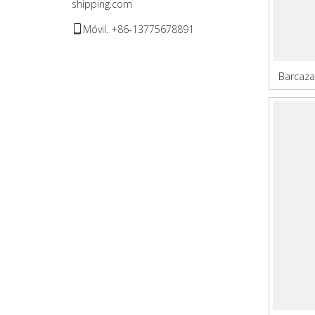
shipping.com
Móvil. +86-13775678891

Barcaza