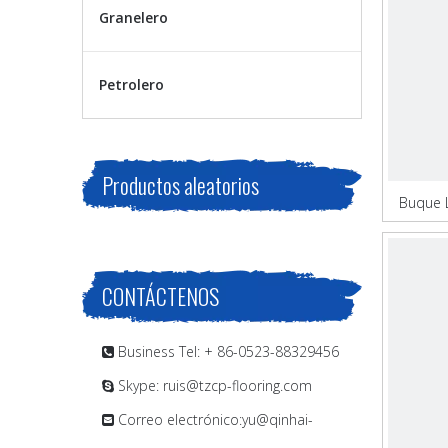
Granelero
Petrolero
Productos aleatorios
Buque 
CONTÁCTENOS
Business Tel: + 86-0523-88329456

Skype: ruis@tzcp-flooring.com

Correo electrónico:
yu@qinhai-
