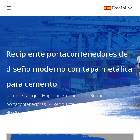
Español
Recipiente portacontenedores de
diseño moderno con tapa metálica
para cemento
Usted está aquí:
Hogar
»
Productos
»
Buque
portacontenedores
»
Recipiente portacontenedores de
diseño moderno con tapa metálica para cemento