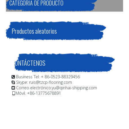
CATEGORIA DE PRODUCTO
Productos aleatorios
CONTÁCTENOS
Business Tel: + 86-0523-88329456

Skype: ruis@tzcp-flooring.com

Correo electrónico:
yu@qinhai-shipping.com

Móvil. +86-13775678891
