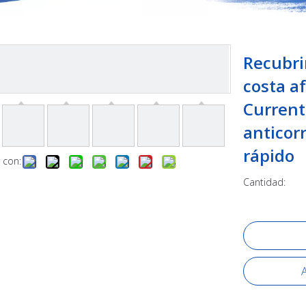
Recubri
costa a
Current
anticorr
rápido
 con:
Cantidad:
A