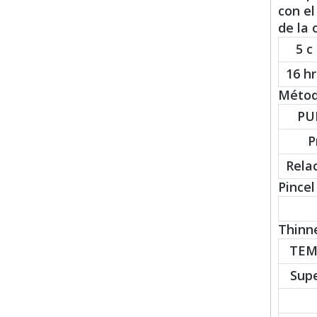
con el
de la o
5 c
16 hr
Método
PU
P
Rela
Pincel 
Thinne
TEM
Supe