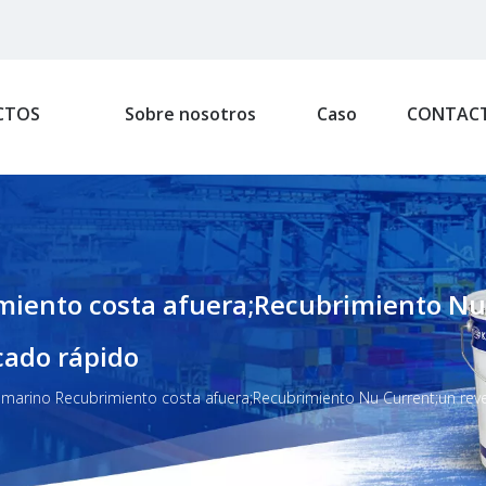
CTOS
Sobre nosotros
Caso
CONTAC
iento costa afuera;Recubrimiento Nu
ecado rápido
marino Recubrimiento costa afuera;Recubrimiento Nu Current;un reves