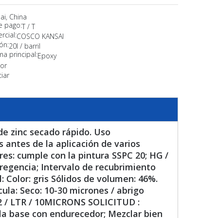
ai, China
e pago:
T / T
cial:
COSCO KANSAI
ón:
20l / barril
ma principal:
Epoxy
or
iar
de zinc secado rápido. Uso
 antes de la aplicación de varios
es: cumple con la pintura SSPC 20; HG /
rregencia; Intervalo de recubrimiento
: Color: gris Sólidos de volumen: 46%.
cula: Seco: 10-30 micrones / abrigo
m2 / LTR / 10MICRONS SOLICITUD :
 la base con endurecedor; Mezclar bien