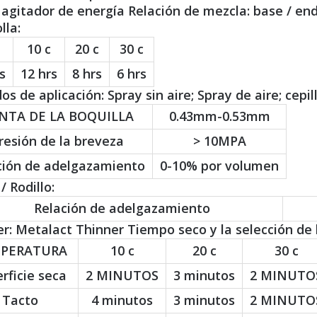
 agitador de energía Relación de mezcla: base / end
lla:
10 c
20 c
30 c
s
12 hrs
8 hrs
6 hrs
s de aplicación: Spray sin aire; Spray de aire; cepillo
NTA DE LA BOQUILLA
0.43mm-0.53mm
resión de la breveza
> 10MPA
ción de adelgazamiento
0-10% por volumen
/ Rodillo:
Relación de adelgazamiento
r: Metalact Thinner Tiempo seco y la selección de l
PERATURA
10 c
20 c
30 c
rficie seca
2 MINUTOS
3 minutos
2 MINUTO
Tacto
4 minutos
3 minutos
2 MINUTO