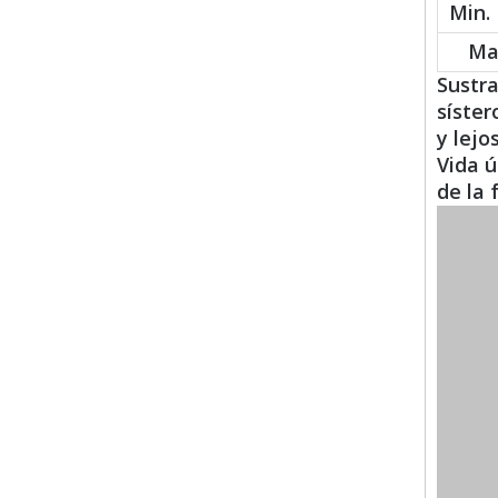
Min.
Ma
Sustra
síste
y lej
Vida ú
de la 