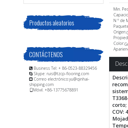
Min. Pe
Capacid
N º de 
Productos aleatorios
Paquete
Origen:
Propied
Color:
Gr
Aparienc
CONTÁCTENOS
Desc
Business Tel: + 86-0523-88329456

Skype: ruis@tzcp-flooring.com

Descri
Correo electrónico:
yu@qinhai-

recome
shipping.com
Móvil. +86-13775678891
sistem

T3368-
corto;
COV: 4
Mojado
Temper