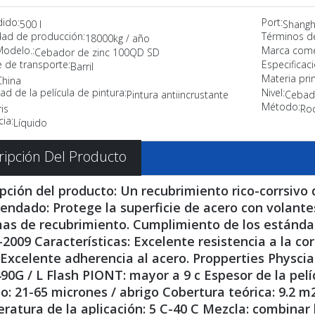
dido:
Port:
500 l
Shangh
ad de producción:
Términos d
18000kg / año
Modelo.:
Marca comer
Cebador de zinc 100QD SD
 de transporte:
Especificaci
Barril
Materia pri
China
ad de la película de pintura:
Nivel:
Pintura antiincrustante
Cebad
Método:
is
Roc
ia:
Líquido
ripción Del Producto
pción del producto: Un recubrimiento rico-corrsivo 
ndado: Protege la superficie de acero con volantes
as de recubrimiento. Cumplimiento de los estándar
2009 Características: Excelente resistencia a la co
 Excelente adherencia al acero. Propperties Physcial
90G / L Flash PIONT: mayor a 9 c Espesor de la pelí
: 21-65 micrones / abrigo Cobertura teórica: 9.2 
atura de la aplicación: 5 C-40 C Mezcla: combinar