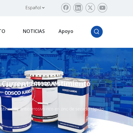
Español
TO
NOTICIAS
Apoyo
 Current;un revestimiento
timiento anticorrosivo rico en zinc de secado rápido