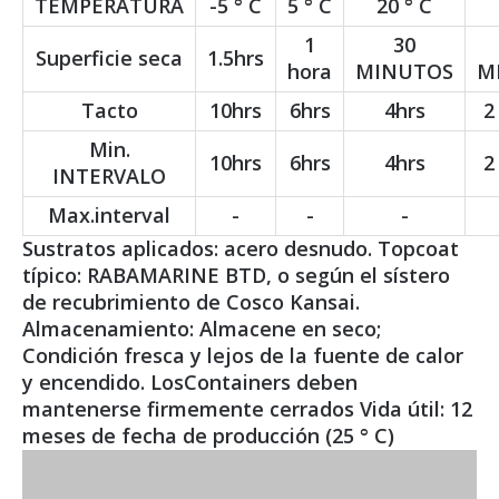
TEMPERATURA
-5 ° C
5 ° C
20 ° C
1
30
Superficie seca
1.5hrs
hora
MINUTOS
M
Tacto
10hrs
6hrs
4hrs
2
Min.
10hrs
6hrs
4hrs
2
INTERVALO
Max.interval
-
-
-
Sustratos aplicados: acero desnudo. Topcoat
típico: RABAMARINE BTD, o según el sístero
de recubrimiento de Cosco Kansai.
Almacenamiento: Almacene en seco;
Condición fresca y lejos de la fuente de calor
y encendido. LosContainers deben
mantenerse firmemente cerrados Vida útil: 12
meses de fecha de producción (25 ° C)