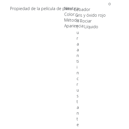
o
Propiedad de la película de pintura:
Nivel:
Cebador
P
Color:
Gris y óxido rojo
i
Método:
n
Rociar
Apariencia:
t
Líquido
u
r
a
a
n
ti
i
n
c
r
u
s
t
a
n
t
e