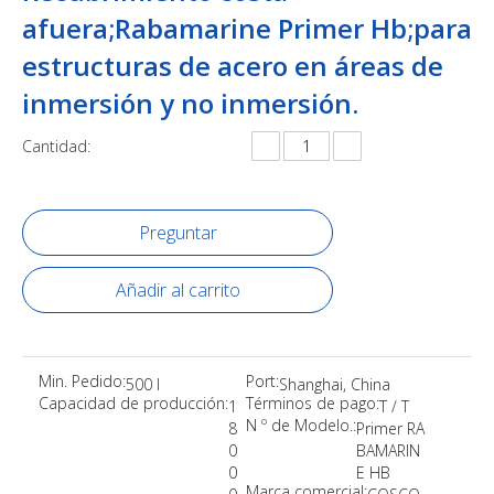
afuera;Rabamarine Primer Hb;para
estructuras de acero en áreas de
inmersión y no inmersión.
Cantidad:
Preguntar
Añadir al carrito
Min. Pedido:
Port:
500 l
Shanghai, China
Capacidad de producción:
Términos de pago:
1
T / T
N º de Modelo.:
8
Primer RA
0
BAMARIN
0
E HB
Marca comercial: