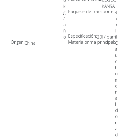
0
COSCO
k
KANSAI
Paquete de transporte:
g
B
/
a
a
rr
ñ
il
Especificación:
o
20l / barril
Origen:
Materia prima principal:
China
C
a
u
c
h
o
g
e
n
a
l
cl
o
r
a
d