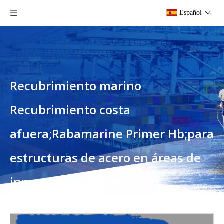
Español
Recubrimiento marino
Recubrimiento costa
afuera;Rabamarine Primer Hb;para
estructuras de acero en áreas de
inmersión y no inmersión.
Usted está aquí:
Hogar
»
Productos
»
Recubrimiento
marino Recubrimiento costa afuera;Rabamarine Primer