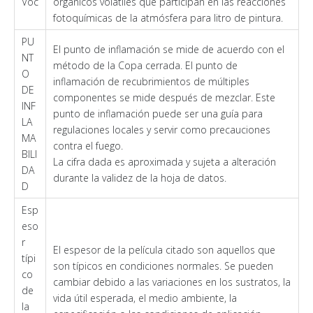
Voc
orgánicos volátiles que participan en las reacciones
fotoquímicas de la atmósfera para litro de pintura.
PU
El punto de inflamación se mide de acuerdo con el
NT
método de la Copa cerrada. El punto de
O
inflamación de recubrimientos de múltiples
DE
componentes se mide después de mezclar. Este
INF
punto de inflamación puede ser una guía para
LA
regulaciones locales y servir como precauciones
MA
contra el fuego.
BILI
La cifra dada es aproximada y sujeta a alteración
DA
durante la validez de la hoja de datos.
D
Esp
eso
r
El espesor de la película citado son aquellos que
típi
son típicos en condiciones normales. Se pueden
co
cambiar debido a las variaciones en los sustratos, la
de
vida útil esperada, el medio ambiente, la
la