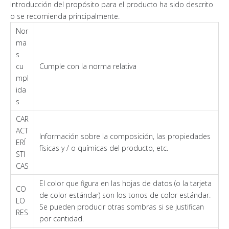
Introducción del propósito para el producto ha sido descrito
o se recomienda principalmente.
Nor
ma
s
cu
Cumple con la norma relativa
mpl
ida
s
CAR
ACT
Información sobre la composición, las propiedades
ERÍ
físicas y / o químicas del producto, etc.
STI
CAS
El color que figura en las hojas de datos (o la tarjeta
CO
de color estándar) son los tonos de color estándar.
LO
Se pueden producir otras sombras si se justifican
RES
por cantidad.