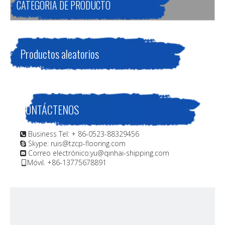
CATEGORIA DE PRODUCTO
Productos aleatorios
CONTÁCTENOS
Business Tel: + 86-0523-88329456

Skype: ruis@tzcp-flooring.com

Correo electrónico:
yu@qinhai-shipping.com

Móvil. +86-13775678891
