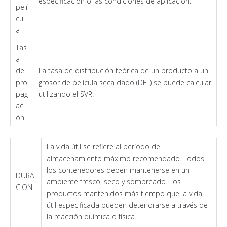
especificación o las condiciones de aplicación.
pelí
cul
a
Tas
a
de
La tasa de distribución teórica de un producto a un
pro
grosor de película seca dado (DFT) se puede calcular
pag
utilizando el SVR:
aci
ón
La vida útil se refiere al período de
almacenamiento máximo recomendado. Todos
los contenedores deben mantenerse en un
DURA
ambiente fresco, seco y sombreado. Los
CION
productos mantenidos más tiempo que la vida
útil especificada pueden deteriorarse a través de
la reacción química o física.