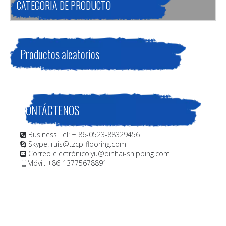
CATEGORIA DE PRODUCTO
Productos aleatorios
CONTÁCTENOS
Business Tel: + 86-0523-88329456

Skype: ruis@tzcp-flooring.com

Correo electrónico:
yu@qinhai-shipping.com

Móvil. +86-13775678891
