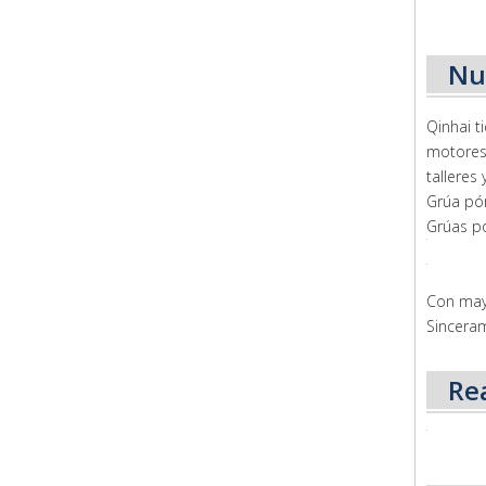
Nue
Qinhai t
motore
talleres
Grúa pór
Grúas pó
Con may
Sinceram
Rea