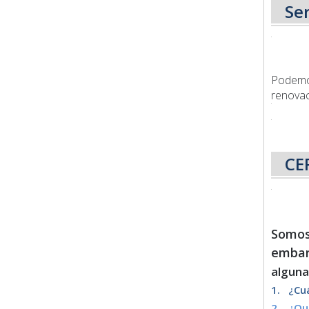
Se
Podemos
renovac
CE
Somos 
embar
alguna
1. ¿Cu
2. ¿Qu