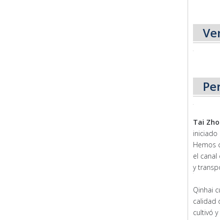
Ve
Per
Tai Zho
iniciado
Hemos cr
el canal
y transp
Qinhai c
calidad 
cultivó 