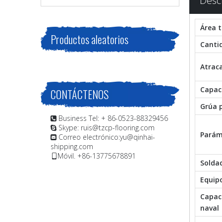
Desc
Área t
Productos aleatorios
Canti
Atrac
Capac
CONTÁCTENOS
Grúa 
Business Tel: + 86-0523-88329456

Skype: ruis@tzcp-flooring.com

Parám
Correo electrónico:
yu@qinhai-

shipping.com
Móvil. +86-13775678891

Soldad
Equipo
Capac
naval