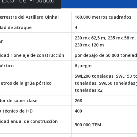
ripción del Producto
errestre del Astillero Qinhai
160.000 metros cuadrados
dad de atraque
4
230 mx 62,5 m, 235 mx 58 m,
ar
230 mx 120 m
idad Tonelaje de construcción
por debajo de 50.000 tonela
pórtico
6 juegos
SWL200 toneladas, SWL150 t
etros de la grúa pórtico
toneladas, SWL50 toneladas 
toneladas x2
or de súper clase
268
 técnico de I+D
400
idad anual de construcción
500.000 TPM