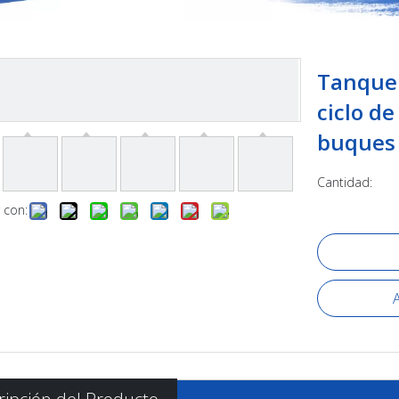
Tanque 
ciclo d
buque
Cantidad:
 con:
A