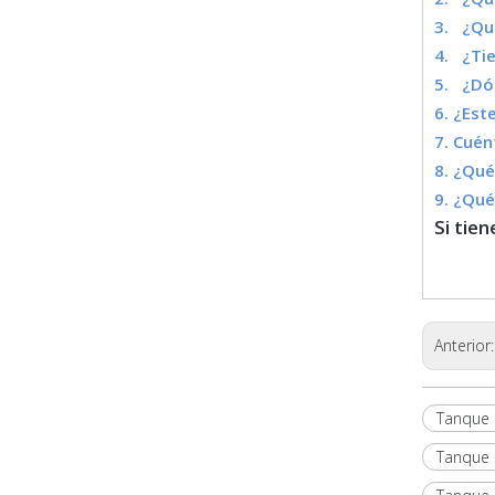
3. ¿Qué
4. ¿Tie
5. ¿Dó
6. ¿Est
7. Cuén
8. ¿Qué
9. ¿Qué
Si tie
Anterior
Tanque 
Tanque 