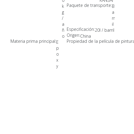
0
KANSAI
Paquete de transporte:
k
B
g
a
/
rr
a
il
Especificación:
ñ
20l / barril
Origen:
o
China
Materia prima principal:
Propiedad de la película de pintura
E
p
o
x
y