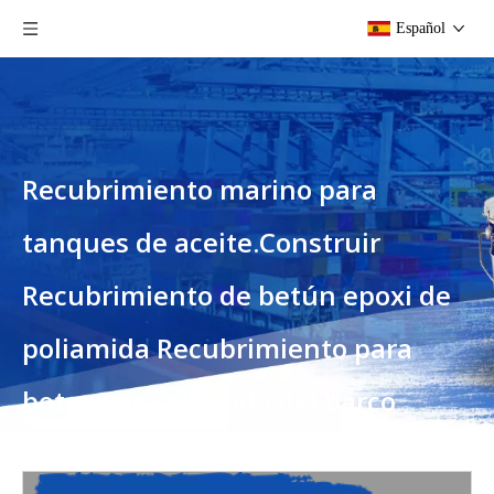
Español
Recubrimiento marino para
tanques de aceite.Construir
Recubrimiento de betún epoxi de
poliamida Recubrimiento para
botes;para el fondo del barco
Usted está aquí:
Hogar
»
Productos
»
Recubrimiento
marino para tanques de aceite.Construir Recubrimiento de