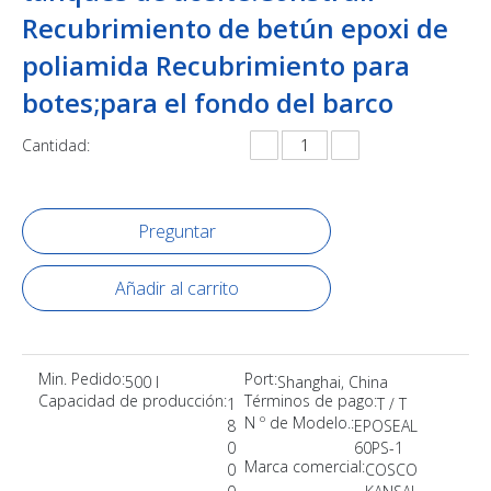
Recubrimiento de betún epoxi de
poliamida Recubrimiento para
botes;para el fondo del barco
Cantidad:
Preguntar
Añadir al carrito
Min. Pedido:
Port:
500 l
Shanghai, China
Capacidad de producción:
Términos de pago:
1
T / T
N º de Modelo.:
8
EPOSEAL
0
60PS-1
Marca comercial:
0
COSCO