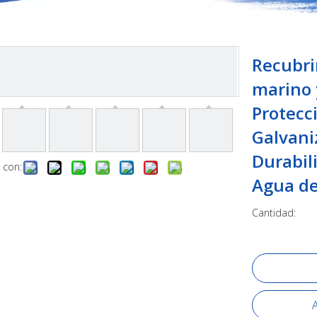
Recubri
marino 
Protecc
Galvani
Durabil
 con:
Agua d
Cantidad:
A