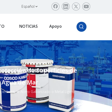
Español
TO
NOTICIAS
Apoyo
otección de Superficies de
s Agua de Mar.
perficies de Acero Galvanizado o Metal Ligero,