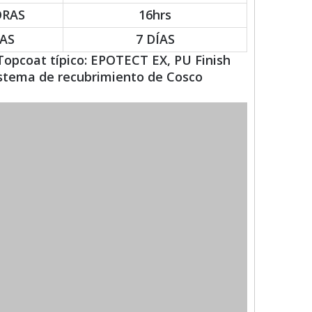
ORAS
16hrs
ÍAS
7 DÍAS
 Topcoat típico: EPOTECT EX, PU Finish
sistema de recubrimiento de Cosco