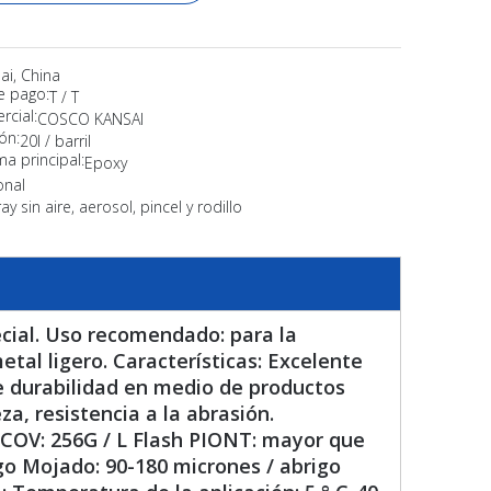
ai, China
e pago:
T / T
cial:
COSCO KANSAI
ón:
20l / barril
ma principal:
Epoxy
onal
ay sin aire, aerosol, pincel y rodillo
cial. Uso recomendado: para la
etal ligero. Características: Excelente
te durabilidad en medio de productos
a, resistencia a la abrasión.
. COV: 256G / L Flash PIONT: mayor que
igo Mojado: 90-180 micrones / abrigo