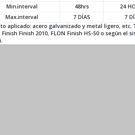
Min.interval
48hrs
24 H
Max.interval
7 DÍAS
7 D
to aplicado: acero galvanizado y metal ligero, etc.
 Finish Finish 2010, FLON Finish HS-50 o según el 
.