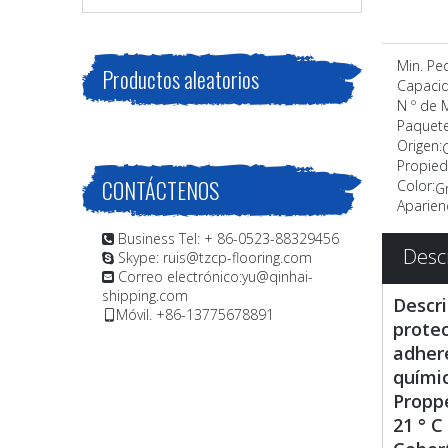
Min. Pe
Productos aleatorios
Capacid
N º de 
Paquete
Origen:
Propied
CONTÁCTENOS
Color:
Gr
Aparienc
Business Tel: + 86-0523-88329456

Desc
Skype: ruis@tzcp-flooring.com

Correo electrónico:
yu@qinhai-

shipping.com
Descri
Móvil. +86-13775678891

protec
adhere
químic
Proppe
21 ° C