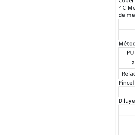
Cobert
° C Me
de mez
Método
PU
P
Rela
Pincel 
Diluy