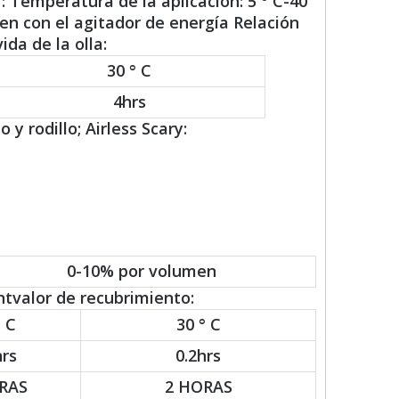
 Temperatura de la aplicación: 5 ° C-40
en con el agitador de energía Relación
ida de la olla:
30 ° C
4hrs
 y rodillo; Airless Scary:
0-10% por volumen
tvalor de recubrimiento:
° C
30 ° C
hrs
0.2hrs
RAS
2 HORAS