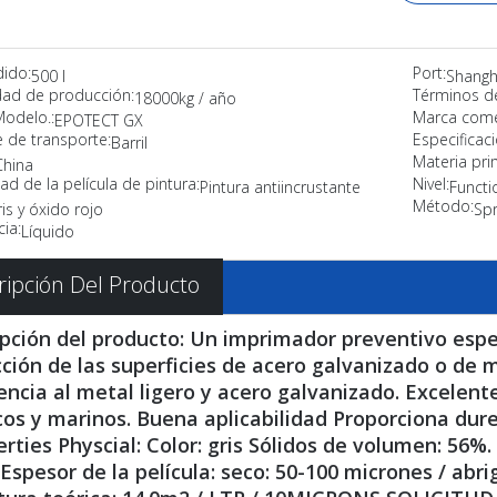
dido:
Port:
500 l
Shangh
ad de producción:
Términos d
18000kg / año
Modelo.:
Marca comer
EPOTECT GX
 de transporte:
Especificaci
Barril
Materia pri
China
ad de la película de pintura:
Nivel:
Pintura antiincrustante
Functi
Método:
is y óxido rojo
Spr
ia:
Líquido
ripción Del Producto
pción del producto: Un imprimador preventivo espe
ción de las superficies de acero galvanizado o de m
ncia al metal ligero y acero galvanizado. Excelen
os y marinos. Buena aplicabilidad Proporciona durez
rties Physcial: Color: gris Sólidos de volumen: 56%
 Espesor de la película: seco: 50-100 micrones / abr