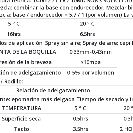
ura teórica: 14.0m2 / LTR / 10MICRONS SOLICITUD :
zcla: combinar la base con endurecedor; Mezclar bi
cla: base / endurecedor = 5.7 / 1 (por volumen) La v
5 ° C
20 ° C
16hrs
6.5hrs
s de aplicación: Spray sin aire; Spray de aire; cepillo
NTA DE LA BOQUILLA
0.33mm-0.43mm
resión de la breveza
≥10mpa
ción de adelgazamiento
0-5% por volumen
/ Rodillo:
Relación de adelgazamiento
ente: epomarina más delgada Tiempo de secado y in
TEMPERATURA
5 ° C
20 
Superficie seca
0.5hrs
0.3
Tacto
3.5hrs
2 HO