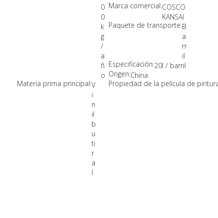
Marca comercial:
0
COSCO
0
KANSAI
Paquete de transporte:
k
B
g
a
/
rr
a
il
Especificación:
ñ
20l / barril
Origen:
o
China
Materia prima principal:
Propiedad de la película de pintura
V
i
n
il
b
u
ti
r
a
l