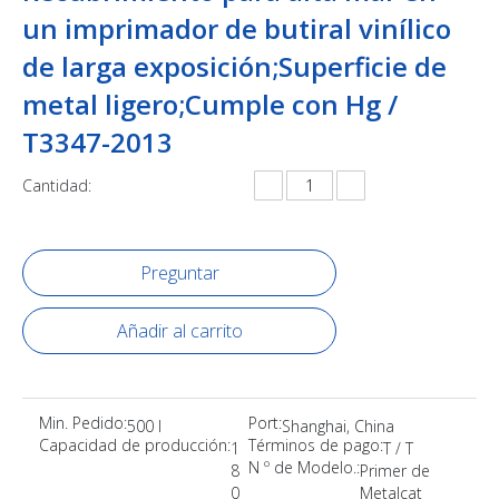
un imprimador de butiral vinílico
de larga exposición;Superficie de
metal ligero;Cumple con Hg /
T3347-2013
Cantidad:
Preguntar
Añadir al carrito
Min. Pedido:
Port:
500 l
Shanghai, China
Capacidad de producción:
Términos de pago:
1
T / T
N º de Modelo.:
8
Primer de
0
Metalcat