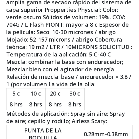
amplia gama de secado rápido del sistema de
capa superior Propperties Physcial: Color:
verde oscuro Sólidos de volumen: 19%. COV:
704G / ​​L Flash PIONT: mayor a 8 c Espesor de
la película: Seco: 10-30 micrones / abrigo
Mojado: 52-157 microns / abrigo Cobertura
teórica: 19 m2 / LTR / 10MICRONS SOLICITUD :
Temperatura de la aplicación: 5 C-40 C
Mezcla: combinar la base con endurecedor;
Mezclar bien con el agitador de energía
Relación de mezcla: base / endurecedor = 3.8 /
1 (por volumen La vida de la olla:
5 c
10 c
20 c
30 c
8 hrs
8 hrs
8 hrs
8 hrs
Métodos de aplicación: Spray sin aire; Spray
de aire; cepillo y rodillo; Airless Scary:
PUNTA DE LA
0.28mm-0.38mm
BOQUILLA