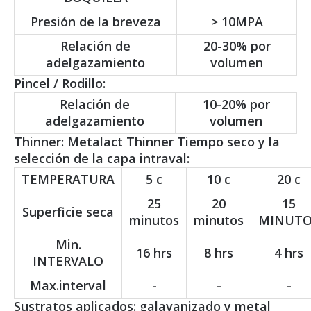
Presión de la breveza
> 10MPA
Relación de
20-30% por
adelgazamiento
volumen
Pincel / Rodillo:
Relación de
10-20% por
adelgazamiento
volumen
Thinner: Metalact Thinner Tiempo seco y la
selección de la capa intraval:
TEMPERATURA
5 c
10 c
20 c
25
20
15
Superficie seca
minutos
minutos
MINUTO
Min.
16 hrs
8 hrs
4 hrs
INTERVALO
Max.interval
-
-
-
Sustratos aplicados: galavanizado y metal