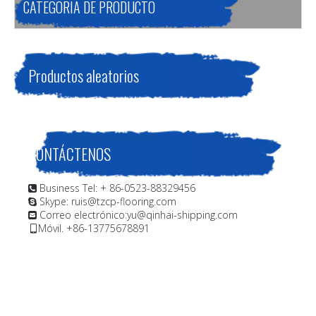
CATEGORIA DE PRODUCTO
Productos aleatorios
CONTÁCTENOS
Business Tel: + 86-0523-88329456

Skype: ruis@tzcp-flooring.com

Correo electrónico:
yu@qinhai-shipping.com

Móvil. +86-13775678891
