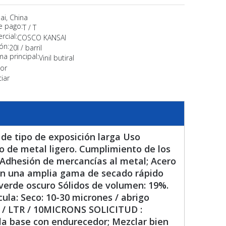
ai, China
e pago:
T / T
cial:
COSCO KANSAI
ón:
20l / barril
ma principal:
Vinil butiral
or
iar
 de tipo de exposición larga Uso
o de metal ligero. Cumplimiento de los
 Adhesión de mercancías al metal; Acero
on una amplia gama de secado rápido
 verde oscuro Sólidos de volumen: 19%.
cula: Seco: 10-30 micrones / abrigo
2 / LTR / 10MICRONS SOLICITUD :
 la base con endurecedor; Mezclar bien