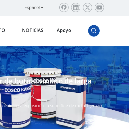
Español
TO
NOTICIAS
Apoyo
e butiral vinílico de larga
o de larga exposición;La superficie de metal ligero y el