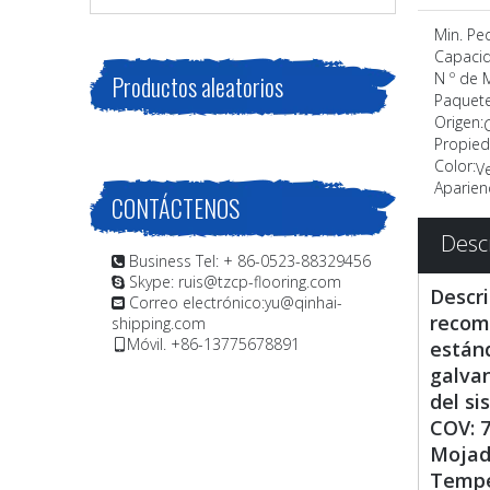
Min. Pe
Capacid
N º de 
Productos aleatorios
Paquete
Origen:
Propied
Color:
V
Aparienc
CONTÁCTENOS
Desc
Business Tel: + 86-0523-88329456

Skype: ruis@tzcp-flooring.com

Descri
Correo electrónico:
yu@qinhai-

recome
shipping.com
Móvil. +86-13775678891
estánd

galva
del si
COV: 7
Mojado
Temper