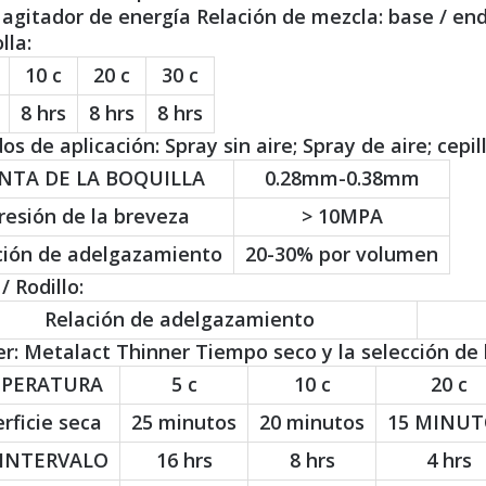
 agitador de energía Relación de mezcla: base / end
lla:
10 c
20 c
30 c
8 hrs
8 hrs
8 hrs
s de aplicación: Spray sin aire; Spray de aire; cepillo
NTA DE LA BOQUILLA
0.28mm-0.38mm
resión de la breveza
> 10MPA
ción de adelgazamiento
20-30% por volumen
/ Rodillo:
Relación de adelgazamiento
r: Metalact Thinner Tiempo seco y la selección de l
PERATURA
5 c
10 c
20 c
rficie seca
25 minutos
20 minutos
15 MINUT
 INTERVALO
16 hrs
8 hrs
4 hrs