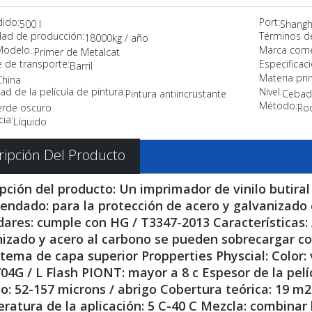
dido:
Port:
500 l
Shangh
ad de producción:
Términos d
18000kg / año
Modelo.:
Marca comer
Primer de Metalcat
 de transporte:
Especificaci
Barril
Materia pri
China
ad de la película de pintura:
Nivel:
Pintura antiincrustante
Cebad
Método:
erde oscuro
Roc
ia:
Líquido
ripción Del Producto
pción del producto: Un imprimador de vinilo butiral
ndado: para la protección de acero y galvanizado 
ares: cumple con HG / T3347-2013 Características:
nizado y acero al carbono se pueden sobrecargar c
stema de capa superior Propperties Physcial: Color:
04G / ​​L Flash PIONT: mayor a 8 c Espesor de la pelí
: 52-157 microns / abrigo Cobertura teórica: 19 m
atura de la aplicación: 5 C-40 C Mezcla: combinar