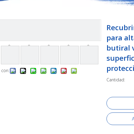
Recubri
para al
butiral 
superfic
protecc
 con:
Cantidad:
A