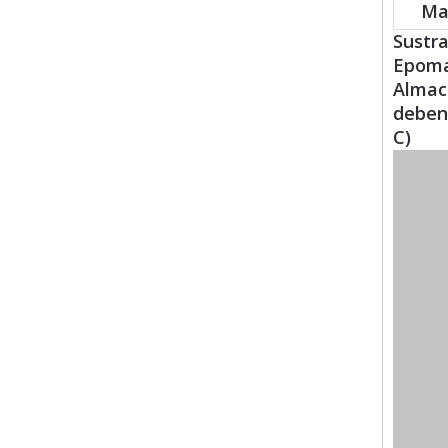
Ma
Sustra
Epoma
Almace
deben 
C)