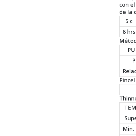
con el
de la o
5 c
8 hrs
Método
PU
P
Rela
Pincel 
Thinne
TEM
Supe
Min.