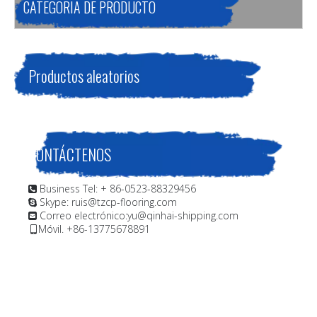
CATEGORIA DE PRODUCTO
Productos aleatorios
CONTÁCTENOS
Business Tel: + 86-0523-88329456

Skype: ruis@tzcp-flooring.com

Correo electrónico:
yu@qinhai-shipping.com

Móvil. +86-13775678891
