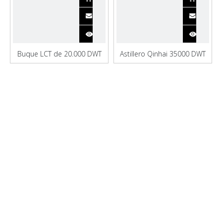
Buque LCT de 20.000 DWT
Astillero Qinhai 35000 DWT
con cuchara grúa
nuevo granelero a la venta