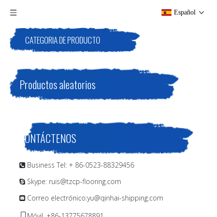
Español
CATEGORIA DE PRODUCTO
Productos aleatorios
CONTÁCTENOS
Business Tel: + 86-0523-88329456

Skype: ruis@tzcp-flooring.com

Correo electrónico:
yu@qinhai-shipping.com

Móvil. +86-13775678891
