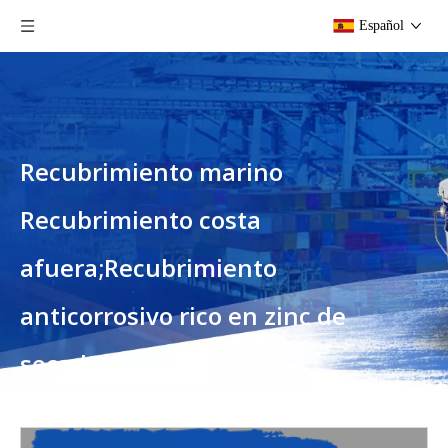
Español
Recubrimiento marino
Recubrimiento costa
afuera;Recubrimiento
anticorrosivo rico en zinc de
secado rápido
Usted está aquí:
Hogar
»
Productos
»
Recubrimiento
marino Recubrimiento costa afuera;Recubrimiento