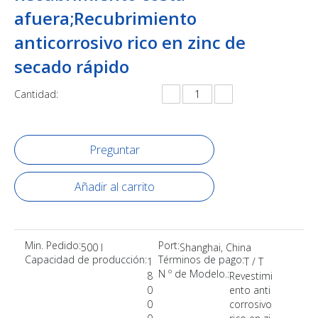
afuera;Recubrimiento
anticorrosivo rico en zinc de
secado rápido
Cantidad:
Preguntar
Añadir al carrito
Min. Pedido:
Port:
500 l
Shanghai, China
Capacidad de producción:
Términos de pago:
1
T / T
N º de Modelo.:
8
Revestimi
0
ento anti
0
corrosivo