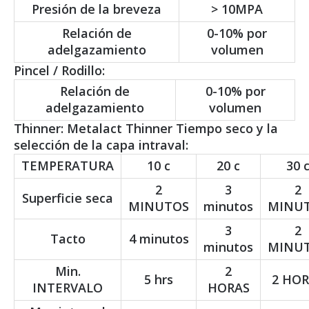
Presión de la breveza
> 10MPA
Relación de
0-10% por
adelgazamiento
volumen
Pincel / Rodillo:
Relación de
0-10% por
adelgazamiento
volumen
Thinner: Metalact Thinner Tiempo seco y la
selección de la capa intraval:
TEMPERATURA
10 c
20 c
30 
2
3
2
Superficie seca
MINUTOS
minutos
MINU
3
2
Tacto
4 minutos
minutos
MINU
Min.
2
5 hrs
2 HO
INTERVALO
HORAS