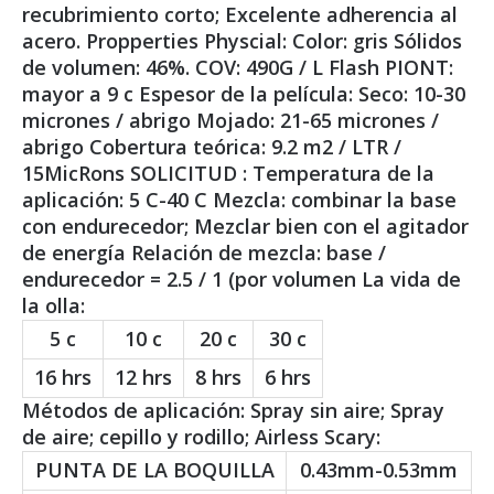
recubrimiento corto; Excelente adherencia al
acero. Propperties Physcial: Color: gris Sólidos
de volumen: 46%. COV: 490G / L Flash PIONT:
mayor a 9 c Espesor de la película: Seco: 10-30
micrones / abrigo Mojado: 21-65 micrones /
abrigo Cobertura teórica: 9.2 m2 / LTR /
15MicRons SOLICITUD : Temperatura de la
aplicación: 5 C-40 C Mezcla: combinar la base
con endurecedor; Mezclar bien con el agitador
de energía Relación de mezcla: base /
endurecedor = 2.5 / 1 (por volumen La vida de
la olla:
5 c
10 c
20 c
30 c
16 hrs
12 hrs
8 hrs
6 hrs
Métodos de aplicación: Spray sin aire; Spray
de aire; cepillo y rodillo; Airless Scary:
PUNTA DE LA BOQUILLA
0.43mm-0.53mm