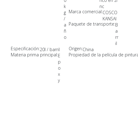
0
rico en zi
k
nc
Marca comercial:
g
COSCO
/
KANSAI
Paquete de transporte:
a
B
ñ
a
o
rr
il
Especificación:
Origen:
20l / barril
China
Materia prima principal:
Propiedad de la película de pintura
E
p
o
x
y