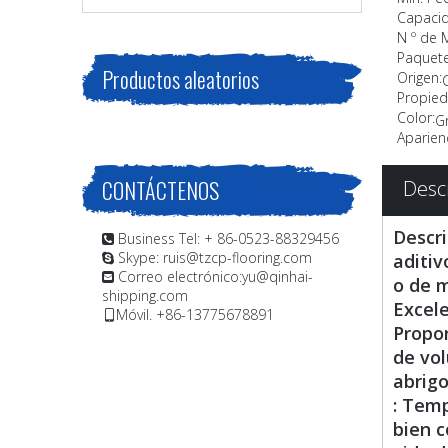
Capacid
N º de 
Paquete
Productos aleatorios
Origen:
Propied
Color:
Gr
Aparienc
CONTÁCTENOS
Desc
Descri
Business Tel: + 86-0523-88329456

Skype: ruis@tzcp-flooring.com
aditiv

Correo electrónico:
yu@qinhai-

o de m
shipping.com
Excele
Móvil. +86-13775678891

Propor
de vol
abrig
: Temp
bien c