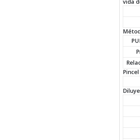
vida d
Método
PU
P
Rela
Pincel 
Diluy