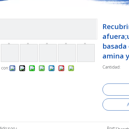
Recubri
afuera;
basada 
amina y
Cantidad:
 con:
A
dido:
Port: