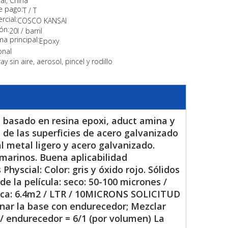
ai, China
e pago:
T / T
cial:
COSCO KANSAI
ón:
20l / barril
ma principal:
Epoxy
onal
ay sin aire, aerosol, pincel y rodillo
o basado en resina epoxi, aduct amina y
 de las superficies de acero galvanizado
al metal ligero y acero galvanizado.
marinos. Buena aplicabilidad
Physcial: Color: gris y óxido rojo. Sólidos
e la película: seco: 50-100 micrones /
rica: 6.4m2 / LTR / 10MICRONS SOLICITUD
inar la base con endurecedor; Mezclar
 / endurecedor = 6/1 (por volumen) La