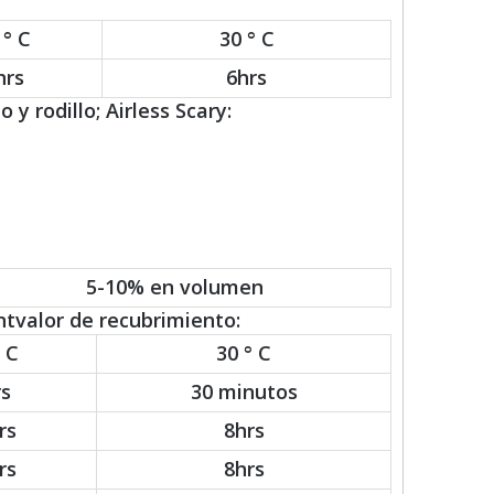
 ° C
30 ° C
hrs
6hrs
 y rodillo; Airless Scary:
5-10% en volumen
tvalor de recubrimiento:
 C
30 ° C
rs
30 minutos
rs
8hrs
rs
8hrs