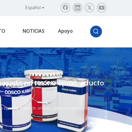
Español
TO
NOTICIAS
Apoyo
basada en resina epoxi, aducto
a epoxi, aducto de amina y aditivos especiales.