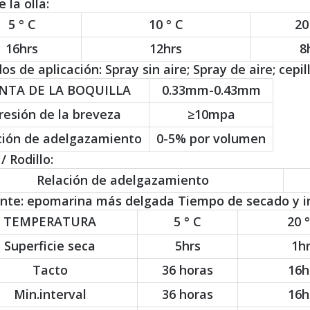
e la olla:
5 ° C
10 ° C
20
16hrs
12hrs
8
s de aplicación: Spray sin aire; Spray de aire; cepillo
NTA DE LA BOQUILLA
0.33mm-0.43mm
resión de la breveza
≥10mpa
ción de adelgazamiento
0-5% por volumen
/ Rodillo:
Relación de adelgazamiento
ente: epomarina más delgada Tiempo de secado y in
TEMPERATURA
5 ° C
20 °
Superficie seca
5hrs
1h
Tacto
36 horas
16h
Min.interval
36 horas
16h