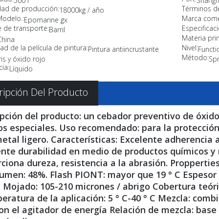
500 l
Shangh
ad de producción:
Términos d
18000kg / año
Modelo.:
Marca comer
Epomarine gx
 de transporte:
Especificaci
Barril
Materia pri
China
ad de la película de pintura:
Nivel:
Pintura antiincrustante
Functi
Método:
is y óxido rojo
Spr
ia:
Líquido
ripción Del Producto
pción del producto: un cebador preventivo de óxid
os especiales. Uso recomendado: para la protección
etal ligero. Características: Excelente adherencia 
nte durabilidad en medio de productos químicos y 
ciona dureza, resistencia a la abrasión. Propperties 
umen: 48%. Flash PIONT: mayor que 19 ° C Espesor d
o Mojado: 105-210 micrones / abrigo Cobertura teó
eratura de la aplicación: 5 ° C-40 ° C Mezcla: comb
on el agitador de energía Relación de mezcla: base