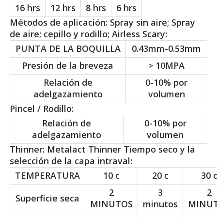
16 hrs
12 hrs
8 hrs
6 hrs
Métodos de aplicación: Spray sin aire; Spray
de aire; cepillo y rodillo; Airless Scary:
PUNTA DE LA BOQUILLA
0.43mm-0.53mm
Presión de la breveza
> 10MPA
Relación de
0-10% por
adelgazamiento
volumen
Pincel / Rodillo:
Relación de
0-10% por
adelgazamiento
volumen
Thinner: Metalact Thinner Tiempo seco y la
selección de la capa intraval:
TEMPERATURA
10 c
20 c
30 
2
3
2
Superficie seca
MINUTOS
minutos
MINU