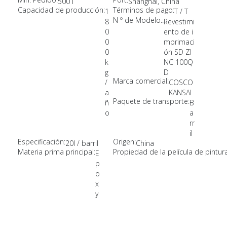
500 l
Shanghai, China
Capacidad de producción:
Términos de pago:
1
T / T
N º de Modelo.:
8
Revestimi
0
ento de i
0
mprimaci
0
ón SD ZI
k
NC 100Q
g
D
Marca comercial:
/
COSCO
a
KANSAI
Paquete de transporte:
ñ
B
o
a
rr
il
Especificación:
Origen:
20l / barril
China
Materia prima principal:
Propiedad de la película de pintura
E
p
o
x
y