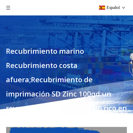
Español
Recubrimiento marino
Recubrimiento costa
afuera;Recubrimiento de
imprimación SD Zinc 100qd;un
revestimiento anticorrosivo rico en
zinc de secado