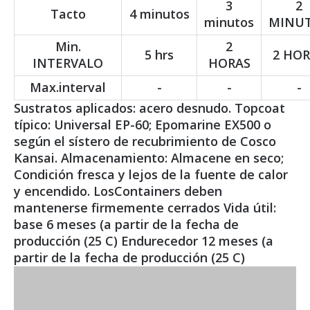
3
2
Tacto
4 minutos
minutos
MINU
Min.
2
5 hrs
2 HO
INTERVALO
HORAS
Max.interval
-
-
-
Sustratos aplicados: acero desnudo. Topcoat
típico: Universal EP-60; Epomarine EX500 o
según el sístero de recubrimiento de Cosco
Kansai. Almacenamiento: Almacene en seco;
Condición fresca y lejos de la fuente de calor
y encendido. LosContainers deben
mantenerse firmemente cerrados Vida útil:
base 6 meses (a partir de la fecha de
producción (25 C) Endurecedor 12 meses (a
partir de la fecha de producción (25 C)