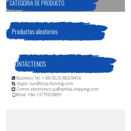
CATEGORIA DE PRODUCTO
Productos aleatorios
CONTÁCTENOS
Business Tel: + 86-0523-88329456

Skype: ruis@tzcp-flooring.com

Correo electrónico:
yu@qinhai-shipping.com

Móvil. +86-13775678891
