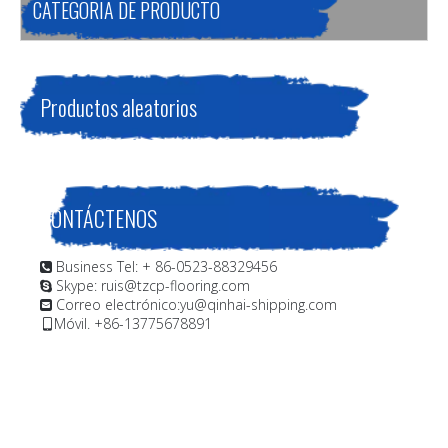
CATEGORIA DE PRODUCTO
Productos aleatorios
CONTÁCTENOS
Business Tel: + 86-0523-88329456

Skype: ruis@tzcp-flooring.com

Correo electrónico:
yu@qinhai-shipping.com

Móvil. +86-13775678891
