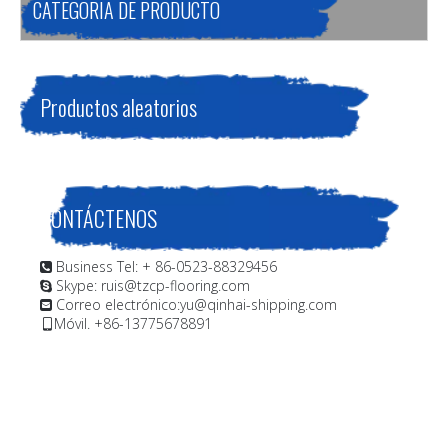
CATEGORIA DE PRODUCTO
Productos aleatorios
CONTÁCTENOS
Business Tel: + 86-0523-88329456

Skype: ruis@tzcp-flooring.com

Correo electrónico:
yu@qinhai-shipping.com

Móvil. +86-13775678891
