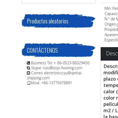
Min. Pe
Capacid
N º de 
Productos aleatorios
Origen:
Propied
Aparienc
Especifi
CONTÁCTENOS
Desc
Business Tel: + 86-0523-88329456

Descri
Skype: ruis@tzcp-flooring.com

modif
Correo electrónico:
yu@qinhai-

shipping.com
plazo 
Móvil. +86-13775678891

temper
calor 
color 
pelícu
m2 / L
la bas