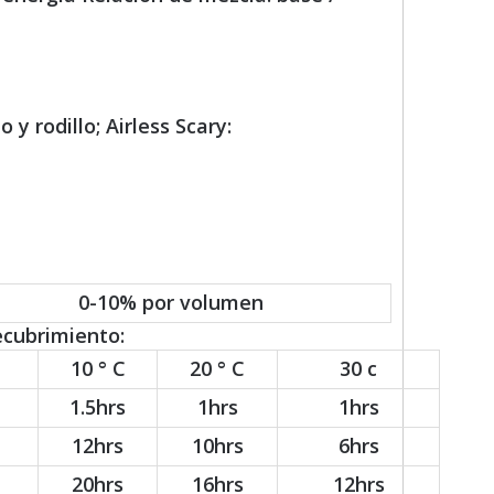
 y rodillo; Airless Scary:
0-10% por volumen
ecubrimiento:
10 ° C
20 ° C
30 c
1.5hrs
1hrs
1hrs
12hrs
10hrs
6hrs
20hrs
16hrs
12hrs