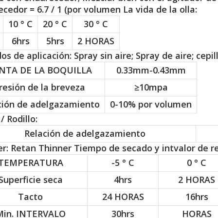
cedor = 6.7 / 1 (por volumen La vida de la olla:
10 ° C
20 ° C
30 ° C
6hrs
5hrs
2 HORAS
s de aplicación: Spray sin aire; Spray de aire; cepillo
NTA DE LA BOQUILLA
0.33mm-0.43mm
resión de la breveza
≥10mpa
ción de adelgazamiento
0-10% por volumen
/ Rodillo:
Relación de adelgazamiento
r: Retan Thinner Tiempo de secado y intvalor de r
TEMPERATURA
-5 ° C
0 ° C
Superficie seca
4hrs
2 HORAS
Tacto
24 HORAS
16hrs
Min. INTERVALO
30hrs
HORAS