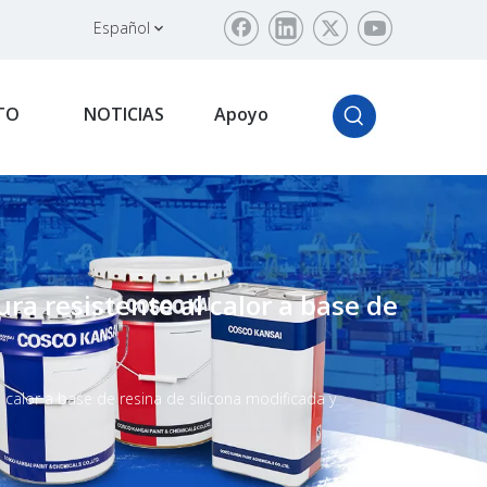
Español
TO
NOTICIAS
Apoyo
a resistente al calor a base de
 calor a base de resina de silicona modificada y