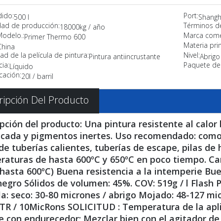
dido:
Port:
500 l
Shangh
ad de producción:
Términos d
18000kg / año
Modelo.:
Marca comer
Primer Thermo 600
Materia pri
China
ad de la película de pintura:
Nivel:
Pintura antiincrustante
Abrig
ia:
Paquete de 
Líquido
cación:
20l / barril
ripción Del Producto
pción del producto: Una pintura resistente al calor 
icada y pigmentos inertes. Uso recomendado: como 
de tuberías calientes, tuberías de escape, pilas de 
aturas de hasta 600ºC y 650ºC en poco tiempo. Cara
(hasta 600ºC) Buena resistencia a la intemperie Bue
negro Sólidos de volumen: 45%. COV: 519g / l Flash
la: seco: 30-80 micrones / abrigo Mojado: 48-127 mic
TR / 10MicRons SOLICITUD : Temperatura de la aplic
e con endurecedor; Mezclar bien con el agitador de