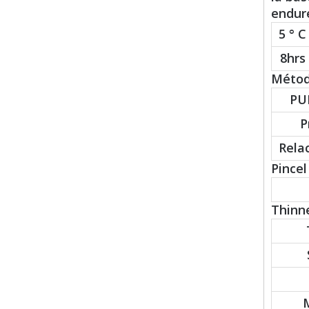
endure
5 ° C
8hrs
Método
PU
P
Rela
Pincel 
Thinne