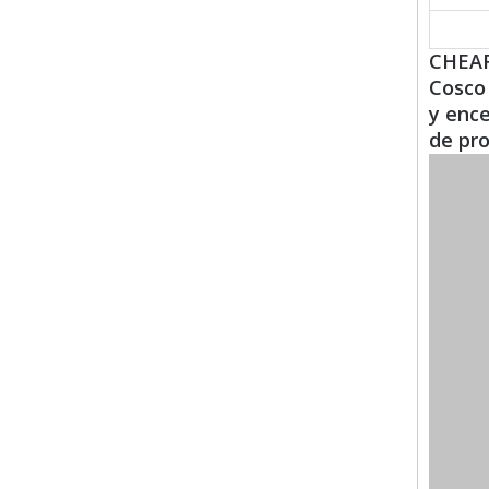
CHEAR
Cosco 
y enc
de pro