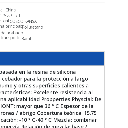
ai, China
e pago:
T / T
cial:
COSCO KANSAI
ma principal:
Poliuretano
o de acabado
transporte:
Barril
basada en la resina de silicona
cebador para la protección a largo
humo y otras superficies calientes a
cterísticas: Excelente resistencia al
na aplicabilidad Propperties Physcial: De
 PIONT: mayor que 36 ° C Espesor de la
rones / abrigo Cobertura teórica: 15.75
ación: -10 ° C-40 ° C Mezcla: combinar
 energía Relación de mezcla: base /