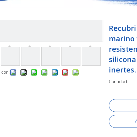
Recubri
marino 
resisten
silicon
inertes
 con:
Cantidad:
A