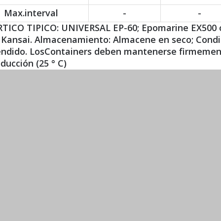
Max.interval
-
-
TICO TIPICO: UNIVERSAL EP-60; Epomarine EX500 o 
Kansai. Almacenamiento: Almacene en seco; Condici
endido. LosContainers deben mantenerse firmemente
ducción (25 ° C)