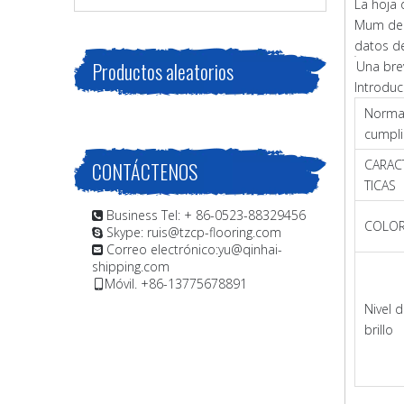
La hoja 
Mum de l
datos de
Productos aleatorios
Una bre
Introduc
Norma
cumpl
CARAC
CONTÁCTENOS
TICAS
Business Tel: + 86-0523-88329456

COLO
Skype: ruis@tzcp-flooring.com

Correo electrónico:
yu@qinhai-

shipping.com
Móvil. +86-13775678891

Nivel 
brillo