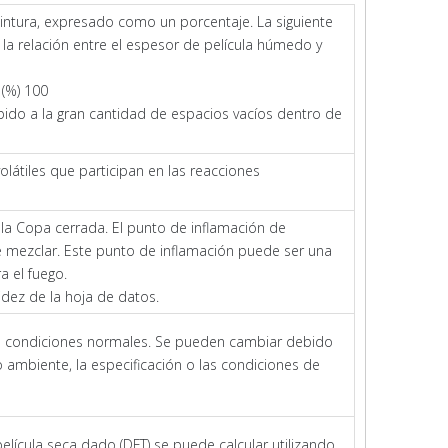
intura, expresado como un porcentaje. La siguiente
 la relación entre el espesor de película húmedo y
 (%) 100
ido a la gran cantidad de espacios vacíos dentro de
látiles que participan en las reacciones
la Copa cerrada. El punto de inflamación de
mezclar. Este punto de inflamación puede ser una
a el fuego.
idez de la hoja de datos.
 en condiciones normales. Se pueden cambiar debido
io ambiente, la especificación o las condiciones de
elícula seca dado (DFT) se puede calcular utilizando