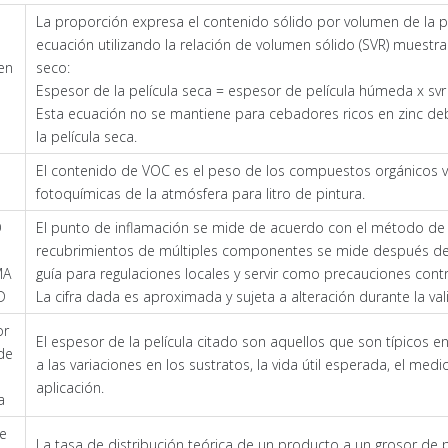
La proporción expresa el contenido sólido por volumen de la p
ecuación utilizando la relación de volumen sólido (SVR) muestra
en
seco:
Espesor de la película seca = espesor de película húmeda x svr
Esta ecuación no se mantiene para cebadores ricos en zinc deb
la película seca.
El contenido de VOC es el peso de los compuestos orgánicos vo
fotoquímicas de la atmósfera para litro de pintura.
O
El punto de inflamación se mide de acuerdo con el método de 
recubrimientos de múltiples componentes se mide después de 
MA
guía para regulaciones locales y servir como precauciones contr
D
La cifra dada es aproximada y sujeta a alteración durante la val
or
El espesor de la película citado son aquellos que son típicos
 de
a las variaciones en los sustratos, la vida útil esperada, el med
aplicación.
a
e
La tasa de distribución teórica de un producto a un grosor de p