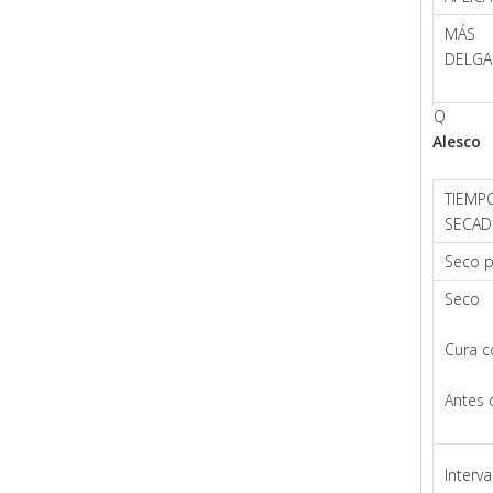
MÁS
DELGA
Q
Alesco
TIEMP
SECA
Seco p
Seco
Cura 
Antes 
Interv