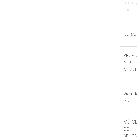
propa
ción
DURAC
PROPO
N DE
MEZC
Vida d
olla
MÉTO
DE
APLIC