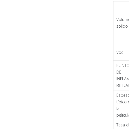
Volum
sólido
Voc
PUNT
DE
INFLA
BILIDA
Espes
típico
la
películ
Tasa d