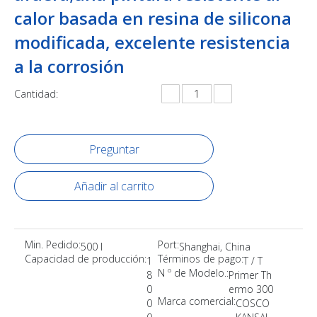
calor basada en resina de silicona
modificada, excelente resistencia
a la corrosión
Cantidad:
Preguntar
Añadir al carrito
Min. Pedido:
Port:
500 l
Shanghai, China
Capacidad de producción:
Términos de pago:
1
T / T
N º de Modelo.:
8
Primer Th
0
ermo 300
Marca comercial:
0
COSCO