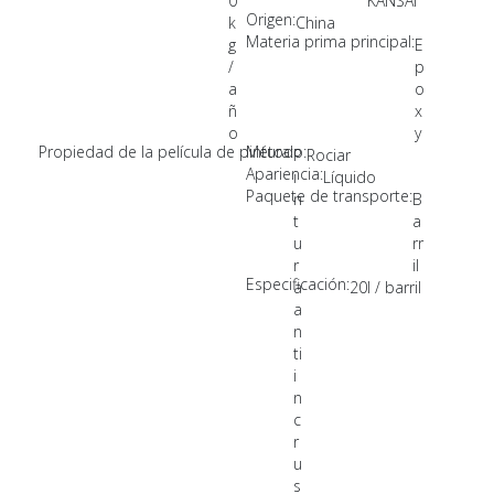
0
KANSAI
Origen:
k
China
Materia prima principal:
g
E
/
p
a
o
ñ
x
o
y
Propiedad de la película de pintura:
Método:
P
Rociar
Apariencia:
i
Líquido
Paquete de transporte:
n
B
t
a
u
rr
r
il
Especificación:
a
20l / barril
a
n
ti
i
n
c
r
u
s