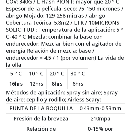
COV: 340G / L Flash PIONT: mayor que 20 ° C
Espesor de la película: seco: 75-150 micrones /
abrigo Mojado: 129-258 micras / abrigo
Cobertura teórica: 5.8m2 / LTR / 10MICRONS
SOLICITUD : Temperatura de la aplicación: 5 °
C-40 ° C Mezcla: combinar la base con
endurecedor; Mezclar bien con el agitador de
energía Relación de mezcla: base /
endurecedor = 4.5 / 1 (por volumen) La vida de
la olla:
5 ° C
10 ° C
20 ° C
30 ° C
16hrs
12hrs
8hrs
6hrs
Métodos de aplicación: Spray sin aire; Spray
de aire; cepillo y rodillo; Airless Scary:
PUNTA DE LA BOQUILLA
0.43mm-0.53mm
Presión de la breveza
≥10mpa
Relación de
0-15% por