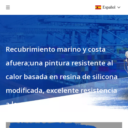
Español
Recubrimiento marino y costa
afuera;una pintura resistente al
calor basada en resina de silicona
modificada, excelente resistencia
a la corrosión
Usted está aquí:
Hogar
»
Productos
»
Recubrimiento
marino y costa afuera;una pintura resistente al calor basada