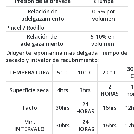
Presión de la breveza
≥10mpa
Relación de
0-5% por
adelgazamiento
volumen
Pincel / Rodillo:
Relación de
5-10% en
adelgazamiento
volumen
Diluyente: epomarina más delgada Tiempo de
secado y intvalor de recubrimiento:
30
TEMPERATURA
5 ° C
10 ° C
20 ° C
C
2
1
Superficie seca
4hrs
3hrs
HORAS
ho
24
Tacto
30hrs
16hrs
12h
HORAS
Min.
24
30hrs
16hrs
12h
INTERVALO
HORAS