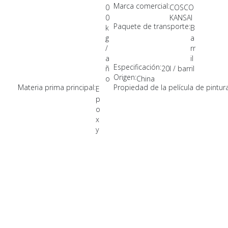
Marca comercial:
0
COSCO
0
KANSAI
Paquete de transporte:
k
B
g
a
/
rr
a
il
Especificación:
ñ
20l / barril
Origen:
o
China
Materia prima principal:
Propiedad de la película de pintura
E
p
o
x
y