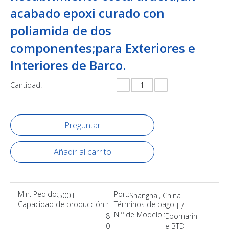
acabado epoxi curado con
poliamida de dos
componentes;para Exteriores e
Interiores de Barco.
Cantidad:
Preguntar
Añadir al carrito
Min. Pedido:
Port:
500 l
Shanghai, China
Capacidad de producción:
Términos de pago:
1
T / T
N º de Modelo.:
8
Epomarin
0
e BTD