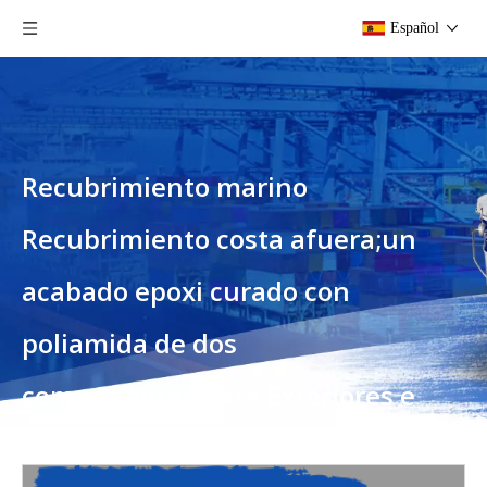
Español
Recubrimiento marino
Recubrimiento costa afuera;un
acabado epoxi curado con
poliamida de dos
componentes;para Exteriores e
Interiores de Barco.