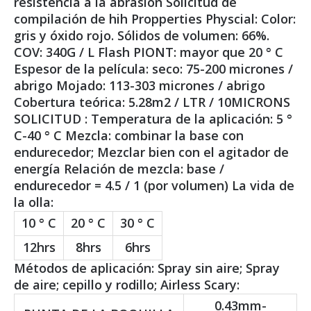
resistencia a la abrasión Solicitud de
compilación de hih Propperties Physcial: Color:
gris y óxido rojo. Sólidos de volumen: 66%.
COV: 340G / L Flash PIONT: mayor que 20 ° C
Espesor de la película: seco: 75-200 micrones /
abrigo Mojado: 113-303 micrones / abrigo
Cobertura teórica: 5.28m2 / LTR / 10MICRONS
SOLICITUD : Temperatura de la aplicación: 5 °
C-40 ° C Mezcla: combinar la base con
endurecedor; Mezclar bien con el agitador de
energía Relación de mezcla: base /
endurecedor = 4.5 / 1 (por volumen) La vida de
la olla:
10 ° C
20 ° C
30 ° C
12hrs
8hrs
6hrs
Métodos de aplicación: Spray sin aire; Spray
de aire; cepillo y rodillo; Airless Scary:
0.43mm-