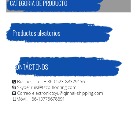
CATEGORIA DE PRODUCTO
Productos aleatorios
CONTÁCTENOS
Business Tel: + 86-0523-88329456

Skype: ruis@tzcp-flooring.com

Correo electrónico:
yu@qinhai-shipping.com

Móvil. +86-13775678891
