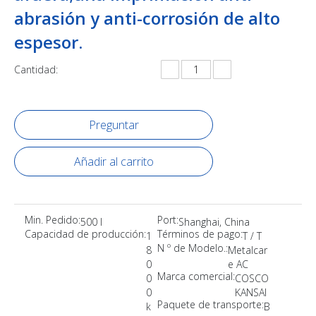
abrasión y anti-corrosión de alto
espesor.
Cantidad:
Preguntar
Añadir al carrito
Min. Pedido:
Port:
500 l
Shanghai, China
Capacidad de producción:
Términos de pago:
1
T / T
N º de Modelo.:
8
Metalcar
0
e AC
Marca comercial:
0
COSCO
0
KANSAI
Paquete de transporte:
k
B