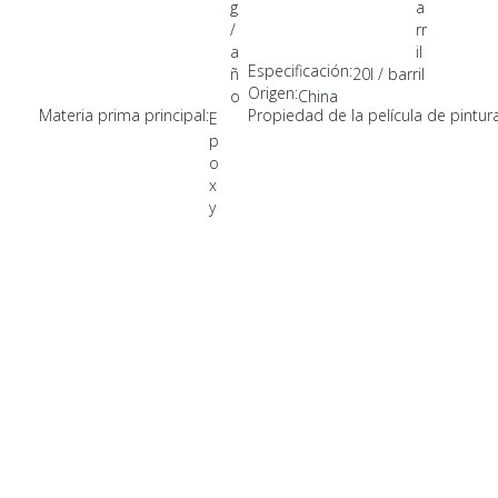
g
a
/
rr
a
il
Especificación:
ñ
20l / barril
Origen:
o
China
Materia prima principal:
Propiedad de la película de pintura
E
p
o
x
y