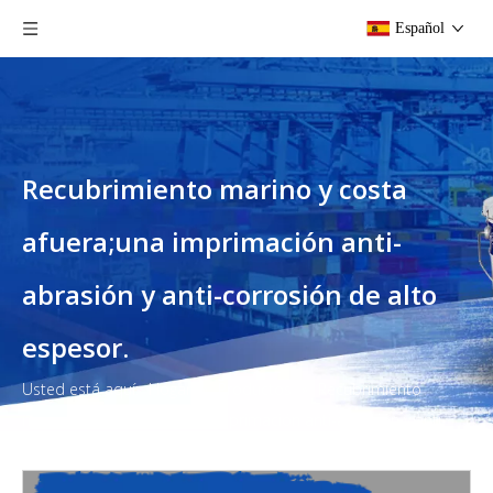
Español
Recubrimiento marino y costa
afuera;una imprimación anti-
abrasión y anti-corrosión de alto
espesor.
Usted está aquí:
Hogar
»
Productos
»
Recubrimiento
marino y costa afuera;una imprimación anti-abrasión y anti-
corrosión de alto espesor.