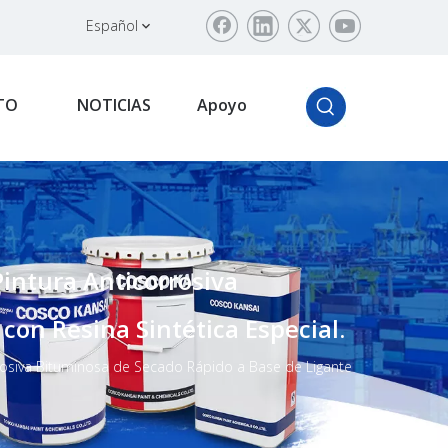
Español
TO
NOTICIAS
Apoyo
intura Anticorrosiva
on Resina Sintética Especial.
rosiva Bituminosa de Secado Rápido a Base de Ligante