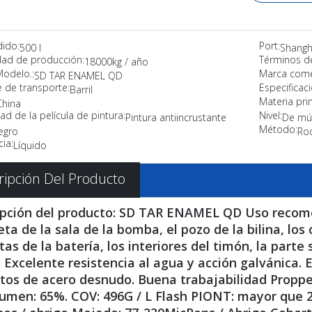
dido:
Port:
500 l
Shangh
ad de producción:
Términos d
18000kg / año
Modelo.:
Marca comer
SD TAR ENAMEL QD
 de transporte:
Especificaci
Barril
Materia pri
China
ad de la película de pintura:
Nivel:
Pintura antiincrustante
De múl
Método:
egro
Roc
ia:
Líquido
ripción Del Producto
ipción del producto: SD TAR ENAMEL QD Uso recome
ta de la sala de la bomba, el pozo de la bilina, los 
tas de la batería, los interiores del timón, la parte
 Excelente resistencia al agua y acción galvánica.
atos de acero desnudo. Buena trabajabilidad Propp
umen: 65%. COV: 496G / L Flash PIONT: mayor que 27 