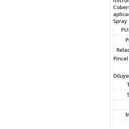
micron
Cobert
aplica
Spray 
PU
P
Rela
Pincel 
Diluy
M