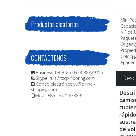
Min. Pe
Productos aleatorios
Capacid
N º de 
Paquete
Origen:
Propied
CONTÁCTENOS
Color:
N
Aparienc
Business Tel: + 86-0523-88329456

Desc
Skype: ruis@tzcp-flooring.com

Correo electrónico:
yu@qinhai-

shipping.com
Descr
Móvil. +86-13775678891

camise
cubier
rápido
sustr
de vol