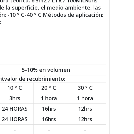
ura teórica: 6.5m2 / LTR / 100MicRons
 la superficie, el medio ambiente, las
n: -10 ° C-40 ° C
Métodos de aplicación:
:
5-10% en volumen
tvalor de recubrimiento:
10 ° C
20 ° C
30 ° C
3hrs
1 hora
1 hora
24 HORAS
16hrs
12hrs
24 HORAS
16hrs
12hrs
-
-
-