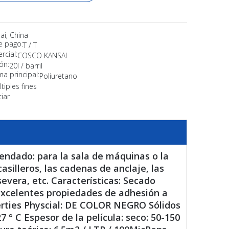
ai, China
e pago:
T / T
cial:
COSCO KANSAI
ón:
20l / barril
ma principal:
Poliuretano
tiples fines
iar
ndado: para la sala de máquinas o la
casilleros, las cadenas de anclaje, las
 severa, etc. Características: Secado
 Excelentes propiedades de adhesión a
erties Physcial: DE COLOR NEGRO Sólidos
° C Espesor de la película: seco: 50-150