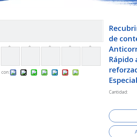
Recubri
de cont
Anticor
Rápido 
reforza
 con:
Especia
Cantidad:
A