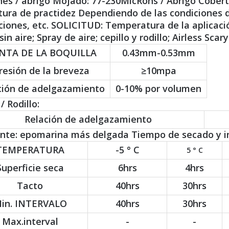
es / abrigo Mojado: 77-230MicRons / Abrigo Cobert
ura de practidez Dependiendo de las condiciones de
ciones, etc. SOLICITUD: Temperatura de la aplicació
sin aire; Spray de aire; cepillo y rodillo; Airless Scary
NTA DE LA BOQUILLA
0.43mm-0.53mm
resión de la breveza
≥10mpa
ción de adelgazamiento
0-10% por volumen
/ Rodillo:
Relación de adelgazamiento
ente: epomarina más delgada Tiempo de secado y in
TEMPERATURA
-5 ° C
5 ° C
Superficie seca
6hrs
4hrs
Tacto
40hrs
30hrs
in. INTERVALO
40hrs
30hrs
Max.interval
-
-