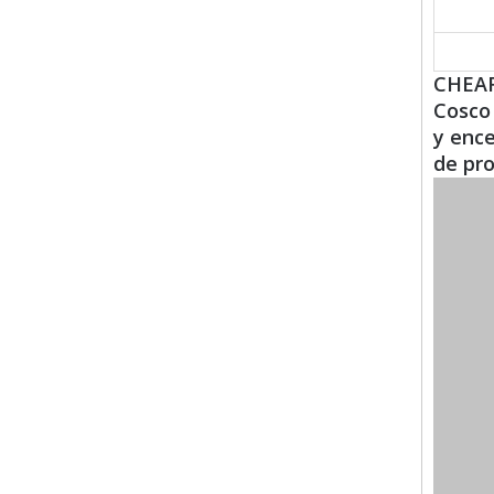
CHEAR
Cosco 
y enc
de pro