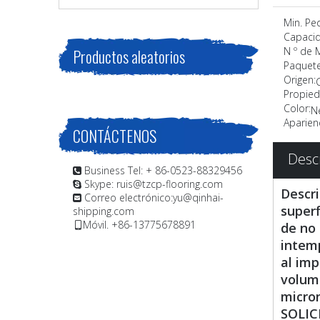
Min. Pe
Capacid
N º de 
Productos aleatorios
Paquete
Origen:
Propied
Color:
N
Aparienc
CONTÁCTENOS
Desc
Business Tel: + 86-0523-88329456

Skype: ruis@tzcp-flooring.com

Descri
Correo electrónico:
yu@qinhai-

superf
shipping.com
Móvil. +86-13775678891
de no 

intemp
al imp
volume
micron
SOLICI