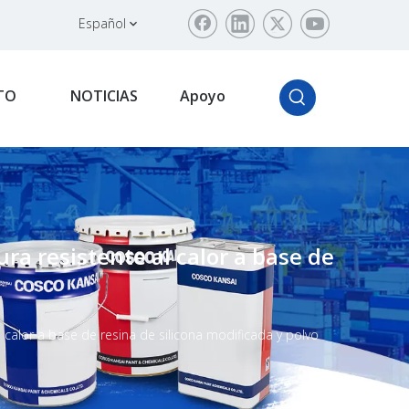
Español
TO
NOTICIAS
Apoyo
a resistente al calor a base de
 calor a base de resina de silicona modificada y polvo