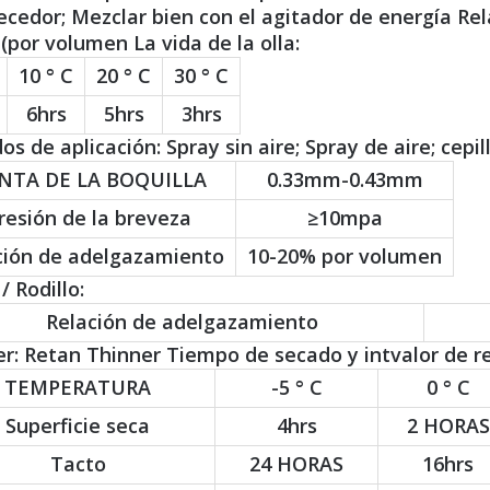
cedor; Mezclar bien con el agitador de energía Rel
1 (por volumen La vida de la olla:
10 ° C
20 ° C
30 ° C
6hrs
5hrs
3hrs
s de aplicación: Spray sin aire; Spray de aire; cepillo
NTA DE LA BOQUILLA
0.33mm-0.43mm
resión de la breveza
≥10mpa
ción de adelgazamiento
10-20% por volumen
/ Rodillo:
Relación de adelgazamiento
r: Retan Thinner Tiempo de secado y intvalor de r
TEMPERATURA
-5 ° C
0 ° C
Superficie seca
4hrs
2 HORAS
Tacto
24 HORAS
16hrs