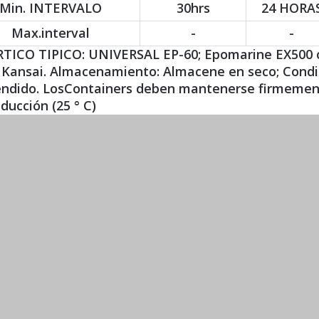
Min. INTERVALO
30hrs
24 HORA
Max.interval
-
-
TICO TIPICO: UNIVERSAL EP-60; Epomarine EX500 o 
Kansai. Almacenamiento: Almacene en seco; Condici
endido. LosContainers deben mantenerse firmemente
ducción (25 ° C)