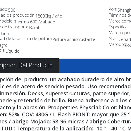
dido:
Port:
500 l
Shangh
ad de producción:
Términos d
18000kg / año
Modelo.:
Marca comer
Thermo 600 Acabado
 de transporte:
Especificaci
Barril
Materia pri
China
ad de la película de pintura:
Nivel:
Pintura antiincrustante
Cebad
Método:
egro
Roc
ia:
Líquido
ripción Del Producto
pción del producto: un acabado duradero de alto br
icies de acero de servicio pesado. Uso recomendado
inmersión. Decks, superestructuras, parte superior, 
erie y retención de brillo. Buena adherencia a los
acto y la abrasión. Propperties Physcial: Color: blanc
n: 52%. COV: 430G / L Flash PIONT: mayor que 25 ° C
es / abrigo Mojado: 58-96 micras / abrigo Cobertur
TUD : Temperatura de la aplicación: -10 ° - 40 ° C 