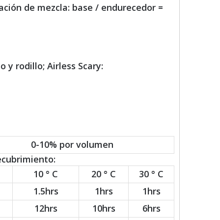
ación de mezcla: base / endurecedor =
 y rodillo; Airless Scary:
0-10% por volumen
ecubrimiento:
10 ° C
20 ° C
30 ° C
1.5hrs
1hrs
1hrs
12hrs
10hrs
6hrs