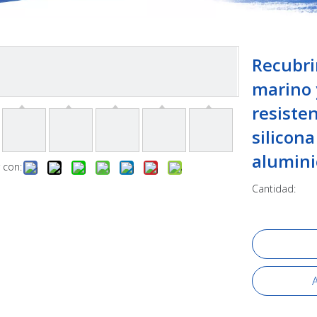
Recubri
marino 
resisten
silicon
alumini
 con:
Cantidad:
A