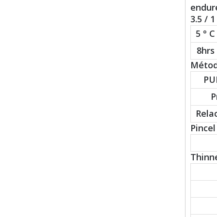
endure
3.5 / 
5 ° C
8hrs
Método
PU
P
Rela
Pincel 
Thinne