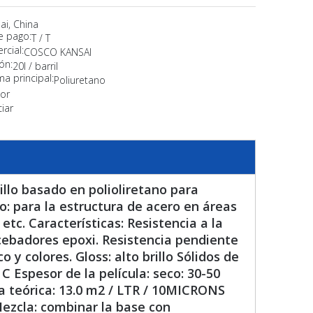
ai, China
e pago:
T / T
cial:
COSCO KANSAI
ón:
20l / barril
ma principal:
Poliuretano
or
iar
illo basado en polioliretano para
: para la estructura de acero en áreas
etc. Características: Resistencia a la
 cebadores epoxi. Resistencia pendiente
o y colores. Gloss: alto brillo Sólidos de
 Espesor de la película: seco: 30-50
a teórica: 13.0 m2 / LTR / 10MICRONS
Mezcla: combinar la base con