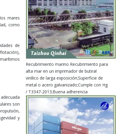
idos mares
idad, como
cidades de
flotación),
marítimos
Recubrimiento marino Recubrimiento para
alta mar en un imprimador de butiral
vinílico de larga exposición;Superficie de
metal o acero galvanizado;Cumple con Hg
/ T3347-2013;Buena adherencia
ón adecuada
gulares son
ropulsión,
ngevidad y