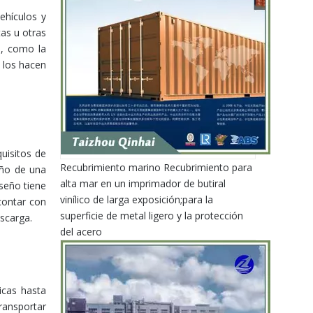
ehículos y
tas u otras
s, como la
s los hacen
uisitos de
Recubrimiento marino Recubrimiento para
eño de una
alta mar en un imprimador de butiral
iseño tiene
vinílico de larga exposición;para la
contar con
superficie de metal ligero y la protección
scarga.
del acero
icas hasta
ransportar