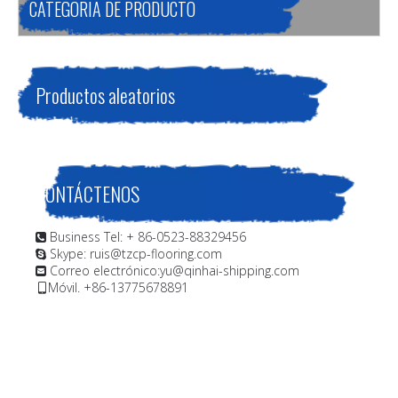
CATEGORIA DE PRODUCTO
Productos aleatorios
CONTÁCTENOS
Business Tel: + 86-0523-88329456

Skype: ruis@tzcp-flooring.com

Correo electrónico:
yu@qinhai-shipping.com

Móvil. +86-13775678891
