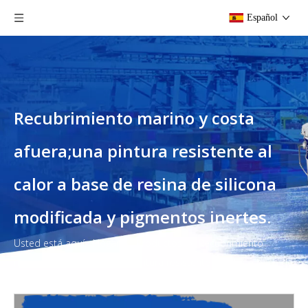
Español
Recubrimiento marino y costa
afuera;una pintura resistente al
calor a base de resina de silicona
modificada y pigmentos inertes.
Usted está aquí:
Hogar
»
Productos
»
Recubrimiento
marino y costa afuera;una pintura resistente al calor a base de
resina de silicona modificada y pigmentos inertes.