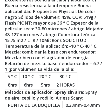
Buena resistencia a la intemperie Buena
aplicabilidad Propperties Physcial: De color
negro Sólidos de volumen: 45%. COV: 519g / l
Flash PIONT: mayor que 36 ° C Espesor de la
película: seco: 30-80 micrones / abrigo Mojado:
48-127 micrones / abrigo Cobertura teórica:
15.75 m2 / LTR / 10MicRons SOLICITUD :
Temperatura de la aplicación: -10 ° C-40 ° C
Mezcla: combinar la base con endurecedor;
Mezclar bien con el agitador de energía
Relación de mezcla: base / endurecedor = 6.7 /
1 (por volumen La vida de la olla:
5 ° C
10 ° C
20 ° C
30 ° C
8hrs
6hrs
5hrs
2 HORAS
Métodos de aplicación: Spray sin aire; Spray
de aire; cepillo y rodillo; Airless Scary:
PUNTA DE LA BOQUILLA
0.33mm-0.43mm