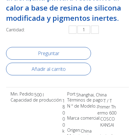
calor a base de resina de silicona
modificada y pigmentos inertes.
Cantidad:
Preguntar
Añadir al carrito
Min. Pedido:
Port:
500 l
Shanghai, China
Capacidad de producción:
Términos de pago:
1
T / T
N º de Modelo.:
8
Primer Th
0
ermo 600
Marca comercial:
0
COSCO
0
KANSAI
Origen:
k
China