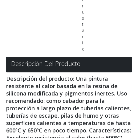
r
u
s
t
a
n
t
e
Descripción Del Producto
Descripción del producto: Una pintura
resistente al calor basada en la resina de
silicona modificada y pigmentos inertes. Uso
recomendado: como cebador para la
protección a largo plazo de tuberías calientes,
tuberías de escape, pilas de humo y otras
superficies calientes a temperaturas de hasta
600ºC y 650ºC en poco tiempo. Características:
Excelente resistencia al calor (hasta 600ºC)