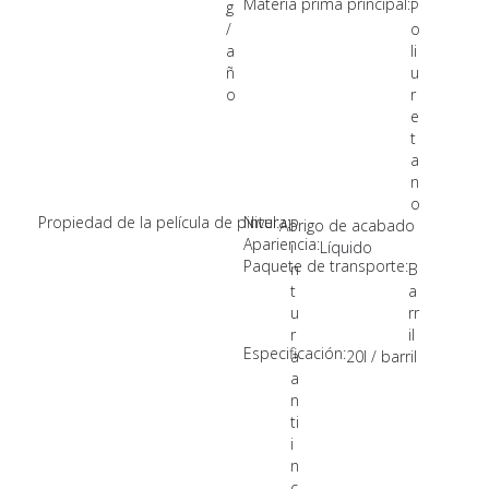
Materia prima principal:
g
P
/
o
a
li
ñ
u
o
r
e
t
a
n
o
Propiedad de la película de pintura:
Nivel:
Abrigo de acabado
P
Apariencia:
i
Líquido
Paquete de transporte:
n
B
t
a
u
rr
r
il
Especificación:
a
20l / barril
a
n
ti
i
n
c