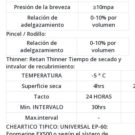
Presión de la breveza
≥10mpa
Relación de
0-10% por
adelgazamiento
volumen
Pincel / Rodillo:
Relación de
0-10% por
adelgazamiento
volumen
Thinner: Retan Thinner Tiempo de secado y
intvalor de recubrimiento:
TEMPERATURA
-5 ° C
Superficie seca
4hrs
Tacto
24 HORAS
Min. INTERVALO
30hrs
Max.interval
-
CHEARTICO TIPICO: UNIVERSAL EP-60;
Epomarine EX500 o según el sístero de