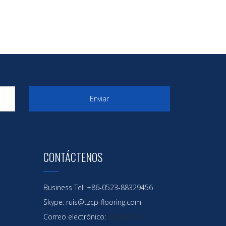
Enviar
CONTÁCTENOS
Business Tel: +86-0523-88329456
Skype: ruis@tzcp-flooring.com
Correo electrónico:
yu@qinhai-