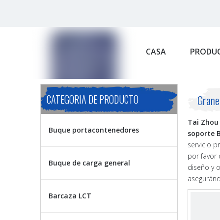
CASA
PRODU
CATEGORIA DE PRODUCTO
Grane
Tai Zhou 
Buque portacontenedores
soporte 
servicio p
por favor
Buque de carga general
diseño y o
asegurándo
Barcaza LCT