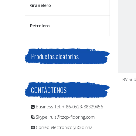
Granelero
Petrolero
Productos aleatorios
BV Sup
CONTÁCTENOS
Business Tel: + 86-0523-88329456

Skype: ruis@tzcp-flooring.com

Correo electrónico:
yu@qinhai-
