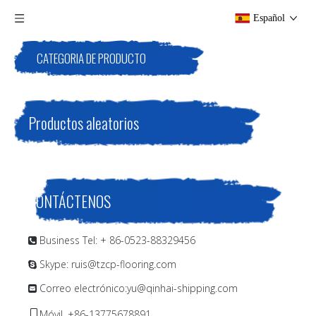
Español
CATEGORIA DE PRODUCTO
Productos aleatorios
CONTÁCTENOS
Business Tel: + 86-0523-88329456

Skype: ruis@tzcp-flooring.com

Correo electrónico:
yu@qinhai-shipping.com

Móvil. +86-13775678891
