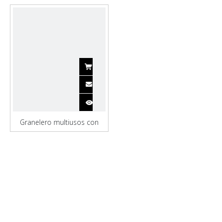
Granelero multiusos con
certificado ABS a la venta