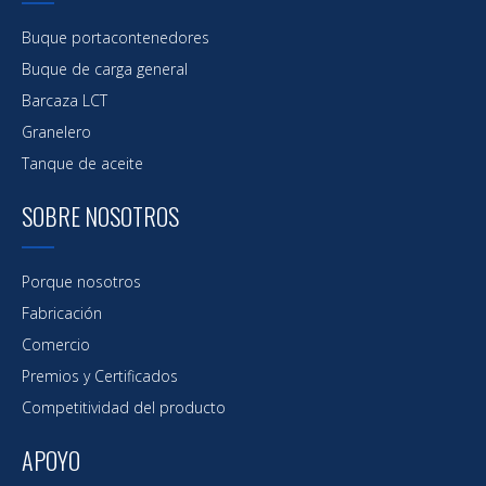
Paquete de 6 buques petroleros de diseño
Buque portacontenedores
moderno de 3000 DWT
Buque de carga general
Barcaza LCT
Granelero
Tanque de aceite
SOBRE NOSOTROS
Porque nosotros
Fabricación
Comercio
Premios y Certificados
Competitividad del producto
Barcaza LCT nueva para carga 3500DWT
APOYO