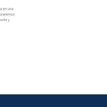
ia en una
ploraremos
porte y