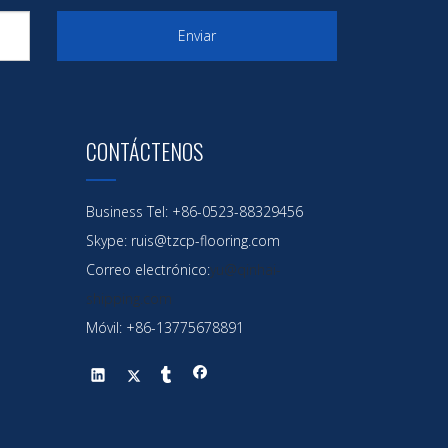
Enviar
CONTÁCTENOS
Business Tel: +86-0523-88329456
Skype: ruis@tzcp-flooring.com
Correo electrónico:
yu@qinhai-
shipping.com
Móvil: +86-13775678891