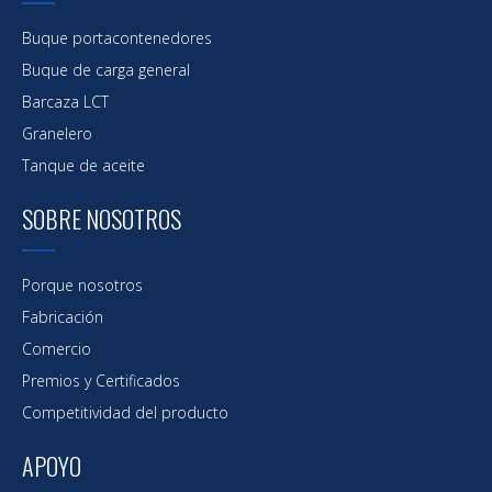
anticorrosiva y antiabrasión de alto espesor,
adecuada para inmersión en agua de mar
Buque portacontenedores
Buque de carga general
Barcaza LCT
Granelero
Tanque de aceite
SOBRE NOSOTROS
Porque nosotros
Fabricación
Comercio
Premios y Certificados
Competitividad del producto
Recubrimiento marino y costa afuera;una pintura
resistente al calor basada en resina de silicona
APOYO
modificada, excelente resistencia a la corrosión