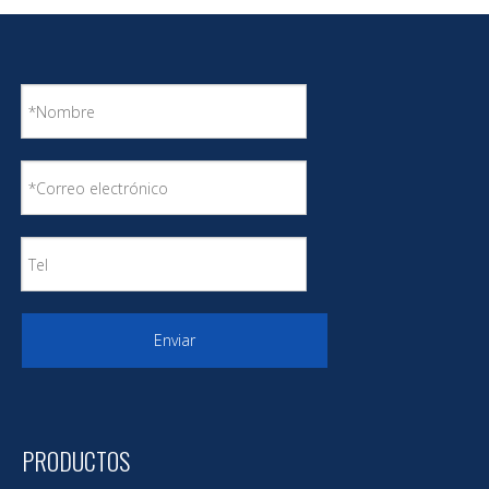
Recubrimiento marino;para la protección de
superficies de acero galvanizado o metal
ligero.Excelente adherencia al metal ligero
Enviar
PRODUCTOS
Recubrimiento marino;una imprimación