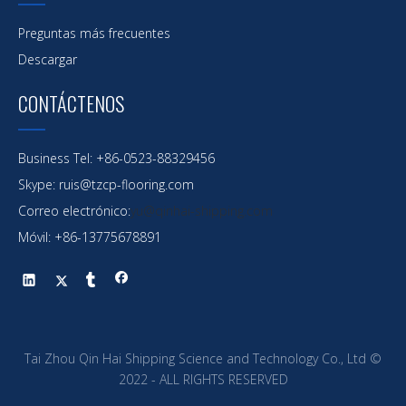
Preguntas más frecuentes
Descargar
CONTÁCTENOS
Business Tel: +86-0523-88329456
Skype: ruis@tzcp-flooring.com
Correo electrónico:
yu@qinhai-shipping.com
Móvil: +86-13775678891
Recubrimiento marino;Revestimiento epoxi puro
de dos componentes de alta construcción
reforzado con copos de vidrio.Evite la
penetración de productos químicos y vapor de
Tai Zhou Qin Hai Shipping Science and Technology Co., Ltd ©
agua.
2022 - ALL RIGHTS RESERVED