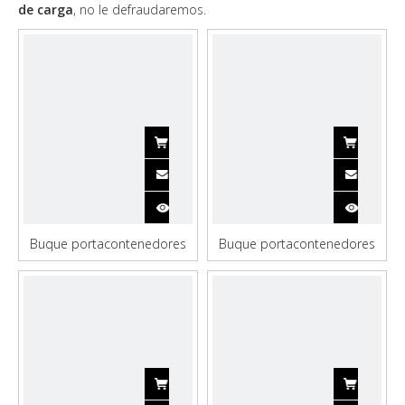
de carga
, no le defraudaremos.
Buque portacontenedores
Buque portacontenedores
con bodega de carga de
con bodega de carga
10000 toneladas con equipo
autodescarga de 5000
de amarre
toneladas