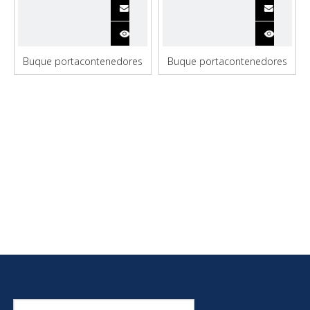
Buque portacontenedores
Buque portacontenedores
de acero personalizado con
con bodega de carga de
bodega de carga
10000 toneladas