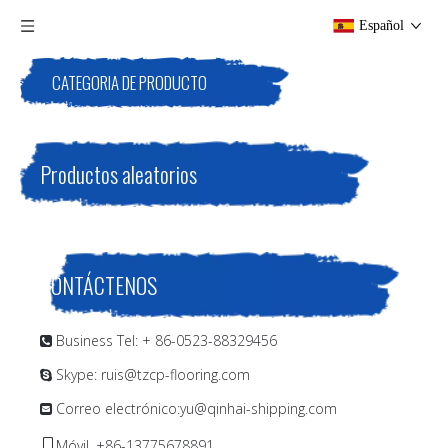
Español
CATEGORIA DE PRODUCTO
Productos aleatorios
CONTÁCTENOS
Business Tel: + 86-0523-88329456

Skype: ruis@tzcp-flooring.com

Correo electrónico:
yu@qinhai-shipping.com

Móvil. +86-13775678891
