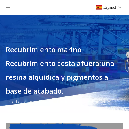
Español
Recubrimiento marino
Recubrimiento costa afuera;una
resina alquídica y pigmentos a
base de acabado.
Usted está aquí:
Hogar
»
Productos
»
Recubrimiento
marino Recubrimiento costa afuera;una resina alquídica y
pigmentos a base de acabado.