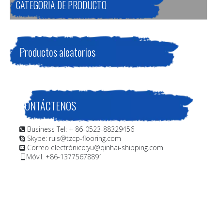
CATEGORIA DE PRODUCTO
Productos aleatorios
CONTÁCTENOS
Business Tel: + 86-0523-88329456

Skype: ruis@tzcp-flooring.com

Correo electrónico:
yu@qinhai-shipping.com

Móvil. +86-13775678891
