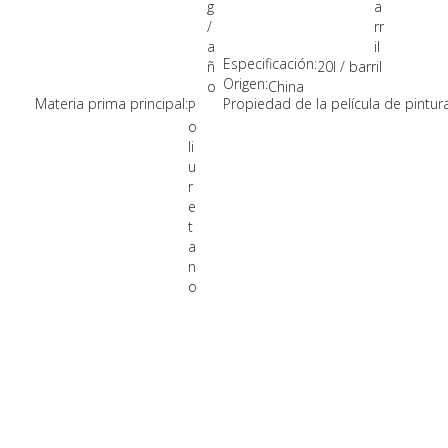
g
a
/
rr
a
il
Especificación:
ñ
20l / barril
Origen:
o
China
Materia prima principal:
Propiedad de la película de pintura
P
o
li
u
r
e
t
a
n
o