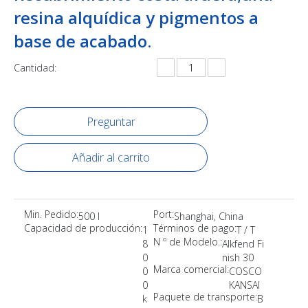
resina alquídica y pigmentos a
base de acabado.
Cantidad:
Preguntar
Añadir al carrito
Min. Pedido:
Port:
500 l
Shanghai, China
Capacidad de producción:
Términos de pago:
1
T / T
N º de Modelo.:
8
Alkfend Fi
0
nish 30
Marca comercial:
0
COSCO
0
KANSAI
Paquete de transporte:
k
B