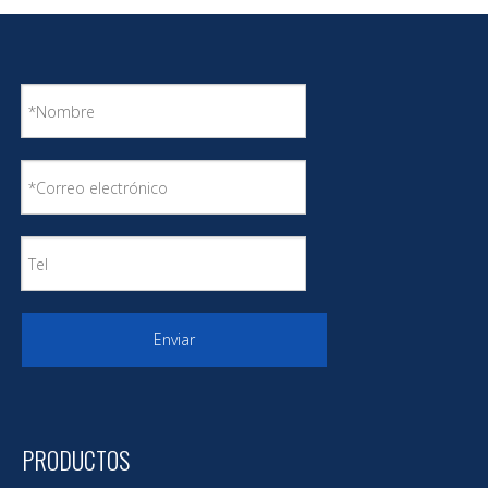
Recubrimiento marino Recubrimiento en alta
Enviar
mar con un imprimador de butiral de vinilo de
larga exposición;Se puede repintar con una
amplia gama de sistemas de recubrimiento
PRODUCTOS