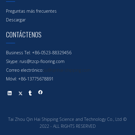
Preguntas más frecuentes
Descargar
CONTÁCTENOS
Business Tel: +86-0523-88329456
Skype: ruis@tzcp-flooring.com
Buque portacontenedores multiusos ultragrande
Correo electrónico:
yu@qinhai-shipping.com
para transporte
Móvil: +86-13775678891
Tai Zhou Qin Hai Shipping Science and Technology Co., Ltd ©
2022 - ALL RIGHTS RESERVED