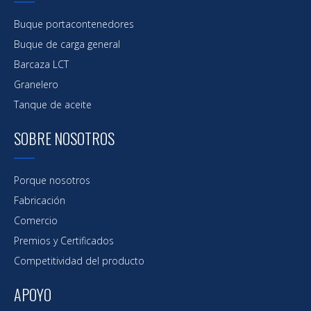
Buque portacontenedores
Buque de carga general
Barcaza LCT
Granelero
Tanque de aceite
SOBRE NOSOTROS
Porque nosotros
Recubrimiento marino;Recubrimiento de
contenedores marinos;un acabado de
Fabricación
poliuretano duradero de alto brillo, buen
Comercio
rendimiento de alto espesor
Premios y Certificados
Competitividad del producto
APOYO