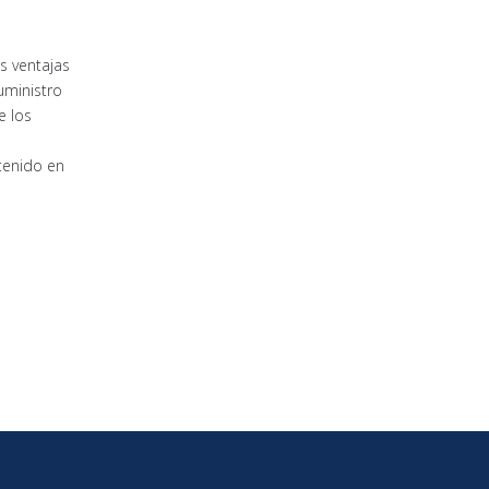
s ventajas
uministro
e los
tenido en