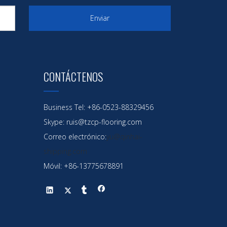
Enviar
CONTÁCTENOS
Business Tel: +86-0523-88329456
Skype: ruis@tzcp-flooring.com
Correo electrónico:
yu@qinhai-
shipping.com
Móvil: +86-13775678891