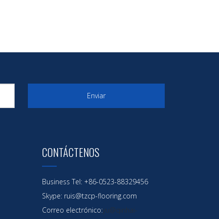
Enviar
CONTÁCTENOS
Business Tel: +86-0523-88329456
Skype: ruis@tzcp-flooring.com
Correo electrónico:
yu@qinhai-