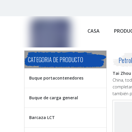
CASA
PRODU
CATEGORIA DE PRODUCTO
Petro
Tai Zhou 
Buque portacontenedores
China, to
completam
también p
Buque de carga general
Barcaza LCT