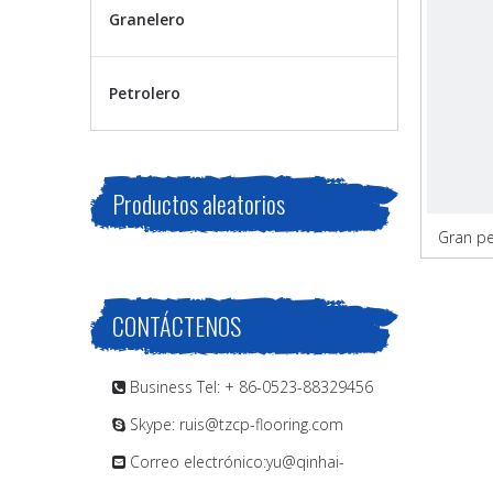
Granelero
Petrolero
Productos aleatorios
Gran pe
CONTÁCTENOS
Business Tel: + 86-0523-88329456

Skype: ruis@tzcp-flooring.com

Correo electrónico:
yu@qinhai-
