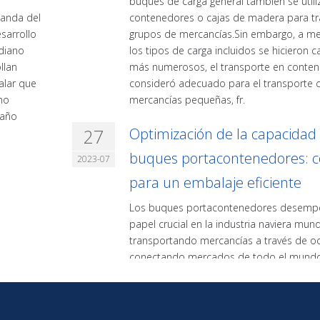
buques de carga general también se util
manda del
contenedores o cajas de madera para tr
sarrollo
grupos de mercancías.Sin embargo, a m
diano
los tipos de carga incluidos se hicieron 
llan
más numerosos, el transporte en conte
alar que
consideró adecuado para el transporte 
no
mercancías pequeñas, fr.
maño
27
Optimización de la capacidad 
buques portacontenedores: c
2023-07
para un embalaje eficiente
Los buques portacontenedores desemp
papel crucial en la industria naviera mund
transportando mercancías a través de o
conectando mercados de todo el mund
medida que la demanda de transporte 
eficiente y rentable continúa aumentando
optimización de la capacidad de los bu