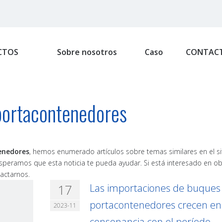
CTOS
Sobre nosotros
Caso
CONTAC
portacontenedores
enedores
, hemos enumerado artículos sobre temas similares en el s
esperamos que esta noticia te pueda ayudar. Si está interesado en o
actarnos.
17
Las importaciones de buques
portacontenedores crecen en
2023-11
consonancia con el período