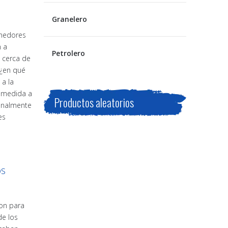
Granelero
enedores
n a
Petrolero
n cerca de
 ¿en qué
a la
 medida a
Productos aleatorios
ionalmente
es
os
ron para
de los