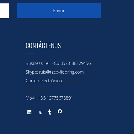
una
ítimo.
Enviar
CONTÁCTENOS
Business Tel: +86-0523-88329456
Skype: ruis@tzcp-flooring.com
Correo electrónico:
yu@qinhai-
shipping.com
Móvil: +86-13775678891