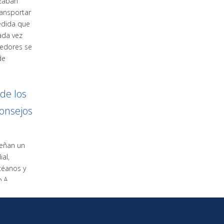
izaban
ansportar
edida que
cada vez
nedores se
de
de los
onsejos
eñan un
ial,
céanos y
o.A
marítimo
, la
ques