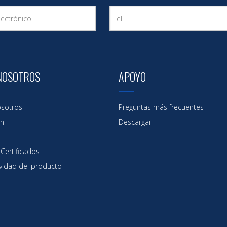
portacontenedores se ha convertido en 
máxima prioridad para el transporte mar
NOSOTROS
APOYO
sotros
Preguntas más frecuentes
ón
Descargar
Certificados
vidad del producto