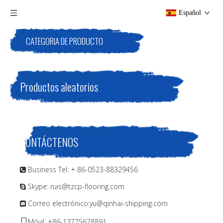
Español
CATEGORIA DE PRODUCTO
Productos aleatorios
CONTÁCTENOS
Business Tel: + 86-0523-88329456

Skype: ruis@tzcp-flooring.com

Correo electrónico:
yu@qinhai-shipping.com

Móvil. +86-13775678891
