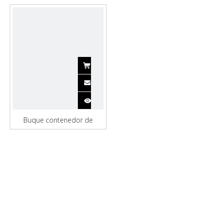
Buque contenedor de
seguimiento de acero para
almacenamiento de
nitrógeno líquido