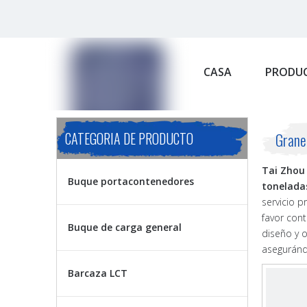
CASA
PRODU
CATEGORIA DE PRODUCTO
Grane
Tai Zhou 
Buque portacontenedores
tonelada
servicio p
favor con
Buque de carga general
diseño y o
asegurándo
Barcaza LCT