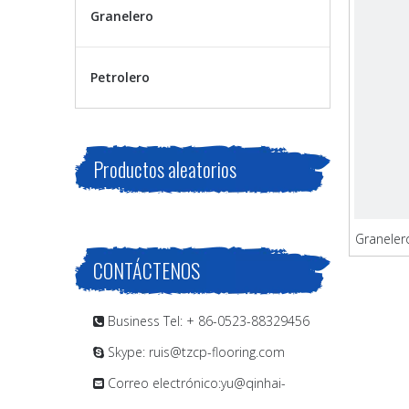
Granelero
Petrolero
Productos aleatorios
Graneler
CONTÁCTENOS
Business Tel: + 86-0523-88329456

Skype: ruis@tzcp-flooring.com

Correo electrónico:
yu@qinhai-
