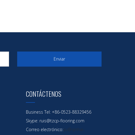
Enviar
CONTÁCTENOS
Business Tel: +86-0523-88329456
Skype: ruis@tzcp-flooring.com
Correo electrónico:
yu@qinhai-