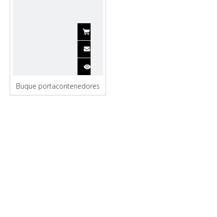
Buque portacontenedores
personalizado para
transporte del Astillero
Qinhai