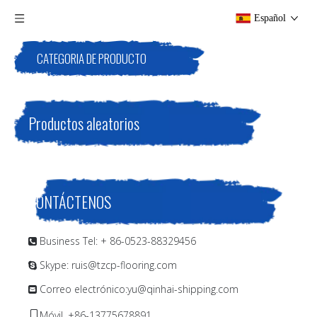
Español
CATEGORIA DE PRODUCTO
Productos aleatorios
CONTÁCTENOS
Business Tel: + 86-0523-88329456

Skype: ruis@tzcp-flooring.com

Correo electrónico:
yu@qinhai-shipping.com

Móvil. +86-13775678891
